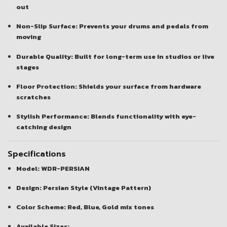
out
Non-Slip Surface:
Prevents your drums and pedals from
moving
Durable Quality:
Built for long-term use in studios or live
stages
Floor Protection:
Shields your surface from hardware
scratches
Stylish Performance:
Blends functionality with eye-
catching design
Specifications
Model:
WDR-PERSIAN
Design:
Persian Style (Vintage Pattern)
Color Scheme: Red, Blue, Gold mix tones
Available Sizes: