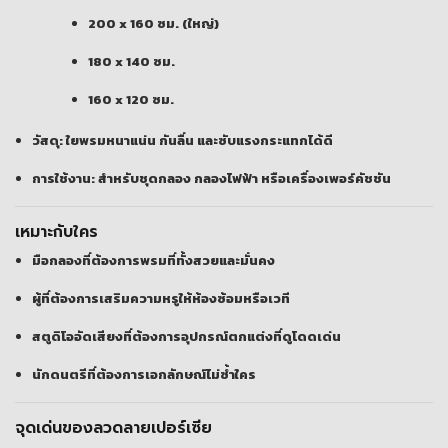
200 x 160 ซม. (ใหญ่)
180 x 140 ซม.
160 x 120 ซม.
วัสดุ: ใยพรมหนาแน่น กันลื่น และซับแรงกระแทกได้ดี
การใช้งาน: สำหรับชุดกลอง กลองไฟฟ้า หรือเครื่องเพอร์คัชชัน
เหมาะกับใคร
มือกลองที่ต้องการพรมที่ทั้งสวยและมั่นคง
ผู้ที่ต้องการเสริมความหรูให้ห้องซ้อมหรือเวที
สตูดิโออัดเสียงที่ต้องการอุปกรณ์ตกแต่งที่ดูโดดเด่น
นักดนตรีที่ต้องการเอกลักษณ์ไม่ซ้ำใคร
จุดเด่นของลวดลายเปอร์เซีย