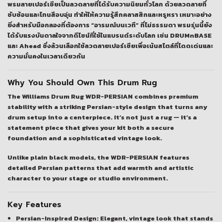
พรมลายเปอร์เซียเป็นลวดลายที่ได้รับความนิยมทั่วโลก ด้วยลวดลายที่
ซับซ้อนและโทนสีอบอุ่น ทำให้ให้ความรู้สึกคลาสสิกและหรูหรา เหมาะอย่าง
ยิ่งสำหรับมือกลองที่ต้องการ “อารมณ์บนเวที” ที่ไม่ธรรมดา พรมรุ่นนี้ยัง
ได้รับแรงบันดาลใจจากดีไซน์ที่ใช้ในแบรนด์ระดับโลก เช่น
DRUMnBASE
และ
Ahead
ซึ่งล้วนเลือกใช้ลวดลายเปอร์เซียเพื่อเน้นสไตล์ที่โดดเด่นและ
ความมั่นคงในเวลาเดียวกัน
Why You Should Own This Drum Rug
The
Williams Drum Rug WDR-PERSIAN
combines premium
stability with a striking Persian-style design that turns any
drum setup into a centerpiece. It’s not just a rug — it’s a
statement piece that gives your kit both a secure
foundation and a sophisticated vintage look.
Unlike plain black models, the WDR-PERSIAN features
detailed Persian patterns that add warmth and artistic
character to your stage or studio environment.
Key Features
Persian-Inspired Design:
Elegant, vintage look that stands