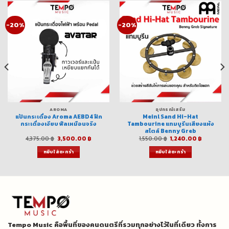
-20%
-20%
AROMA
อุปกรณ์เสริม
แป้นกระเดื่อง Aroma AEBD4 ฝึก
Meinl Sand Hi-Hat
กระเดื่องเงียบ ฟีลเหมือนจริง
Tambourine แทมบูรีนเสียงแห้ง
สไตล์ Benny Greb
t
Original
Current
Original
Current
4,375.00
฿
3,500.00
฿
1,550.00
฿
1,240.00
฿
price
price
price
price
was:
is:
was:
is:
หยิบใส่ตะกร้า
หยิบใส่ตะกร้า
00 ฿.
4,375.00 ฿.
3,500.00 ฿.
1,550.00 ฿.
1,240.00
Tempo Music คือพื้นที่ของคนดนตรีที่รวมทุกอย่างไว้ในที่เดียว ทั้งการ