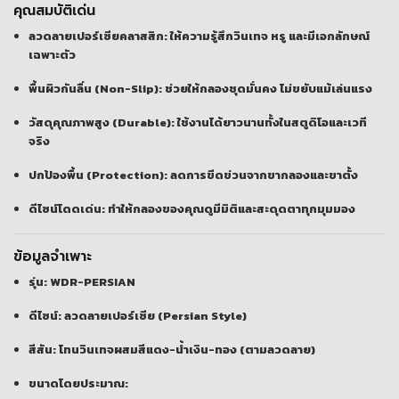
คุณสมบัติเด่น
ลวดลายเปอร์เซียคลาสสิก:
ให้ความรู้สึกวินเทจ หรู และมีเอกลักษณ์
เฉพาะตัว
พื้นผิวกันลื่น (Non-Slip):
ช่วยให้กลองชุดมั่นคง ไม่ขยับแม้เล่นแรง
วัสดุคุณภาพสูง (Durable):
ใช้งานได้ยาวนานทั้งในสตูดิโอและเวที
จริง
ปกป้องพื้น (Protection):
ลดการขีดข่วนจากขากลองและขาตั้ง
ดีไซน์โดดเด่น:
ทำให้กลองของคุณดูมีมิติและสะดุดตาทุกมุมมอง
ข้อมูลจำเพาะ
รุ่น:
WDR-PERSIAN
ดีไซน์:
ลวดลายเปอร์เซีย (Persian Style)
สีสัน: โทนวินเทจผสมสีแดง-น้ำเงิน-ทอง (ตามลวดลาย)
ขนาดโดยประมาณ: