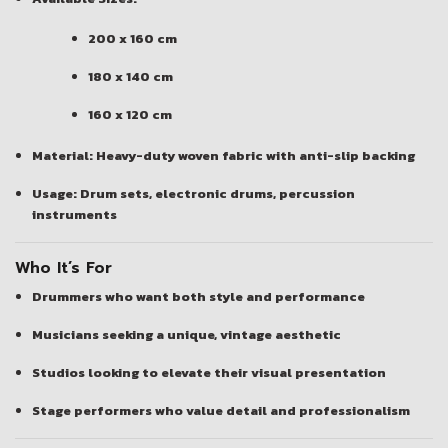
200 x 160 cm
180 x 140 cm
160 x 120 cm
Material: Heavy-duty woven fabric with anti-slip backing
Usage: Drum sets, electronic drums, percussion
instruments
Who It’s For
Drummers who want both style and performance
Musicians seeking a unique, vintage aesthetic
Studios looking to elevate their visual presentation
Stage performers who value detail and professionalism