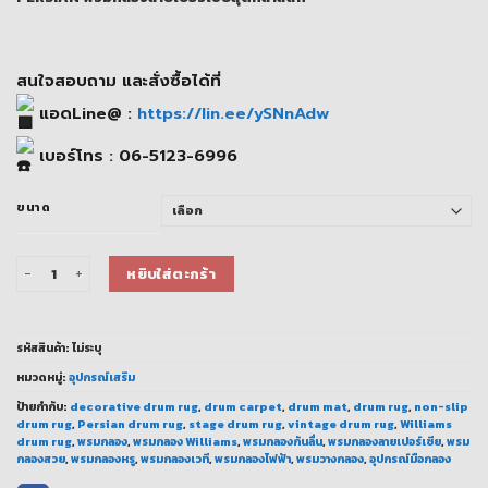
through
1,480.00 ฿
สนใจสอบถาม และสั่งซื้อได้ที่
แอดLine@ :
https://lin.ee/ySNnAdw
เบอร์โทร : 06-5123-6996
ขนาด
จำนวน พรมกลอง Williams WDR-PERSIAN ลายเปอร์เซียสุดหรู เสริมสไตล์ ชิ้น
หยิบใส่ตะกร้า
รหัสสินค้า:
ไม่ระบุ
หมวดหมู่:
อุปกรณ์เสริม
ป้ายกำกับ:
decorative drum rug
,
drum carpet
,
drum mat
,
drum rug
,
non-slip
drum rug
,
Persian drum rug
,
stage drum rug
,
vintage drum rug
,
Williams
drum rug
,
พรมกลอง
,
พรมกลอง Williams
,
พรมกลองกันลื่น
,
พรมกลองลายเปอร์เซีย
,
พรม
กลองสวย
,
พรมกลองหรู
,
พรมกลองเวที
,
พรมกลองไฟฟ้า
,
พรมวางกลอง
,
อุปกรณ์มือกลอง