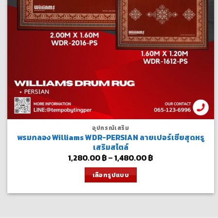
อุปกรณ์เสริม
พรมกลอง Williams WDR-PERSIAN ลายเปอร์เซียสุดหรู
เสริมสไตล์
Price
1,280.00
฿
–
1,480.00
฿
range:
1,280.00 ฿
เลือกรูปแบบ
through
1,480.00 ฿
This
product
has