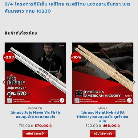
9/4 โครงการซีบีเอ็น เสรีไทย ถ.เสรีไทย แขวงรามอินทรา เขต
คันนายาว กทม 10230
สินค้าที่เกี่ยวข้อง
-20%
-10%
VICFIRTH
MEINL
ไม้กลอง Jojo Mayer Vic Firth
ไม้กลอง Meinl Hybrid 8A
ควบคุมง่าย ตอบสนองไว
Hickory ตอบสนองไว คุมจังหวะ
แม่น
Original
Current
Original
Current
712.00
฿
570.00
฿
520.00
฿
468.00
฿
price
price
price
price
was:
is:
was:
is:
หยิบใส่ตะกร้า
หยิบใส่ตะกร้า
฿.
712.00 ฿.
570.00 ฿.
520.00 ฿.
468.00 ฿.