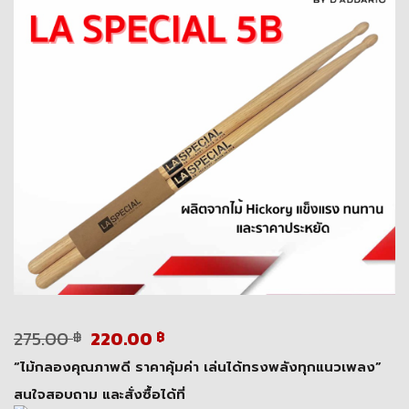
Original
Current
275.00
220.00
฿
฿
price
price
“ไม้กลองคุณภาพดี ราคาคุ้มค่า เล่นได้ทรงพลังทุกแนวเพลง”
was:
is:
275.00 ฿.
220.00 ฿.
สนใจสอบถาม และสั่งซื้อได้ที่