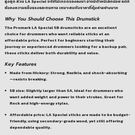
สูงสุด ส่วน LA Special จะใช้ไม้เกรดรองลงมา อาจมีตำหนิเล็กน้อย แต่ก็
ยังคงความแข็งแรงและทนทาน เหมาะสมกับราคาที่คุ้มค่าอย่างมาก
Why You Should Choose This Drumstick
The
Promark LA Special 5B drumsticks
are an excellent
choice for drummers who want reliable sticks at an
affordable price. Perfect for beginners starting their
journey or experienced drummers looking for a backup pair,
these sticks deliver both durability and value.
Key Features
Made from Hickory
: Strong, flexible, and shock-absorbing
—resists breaking.
5B size
: Slightly larger than 5A, ideal for drummers who
want added weight and power in their strokes. Great for
Rock and high-energy styles.
Affordable price
: LA Special sticks are made to be budget-
friendly, using secondary-grade wood, yet still offering
dependable quality.