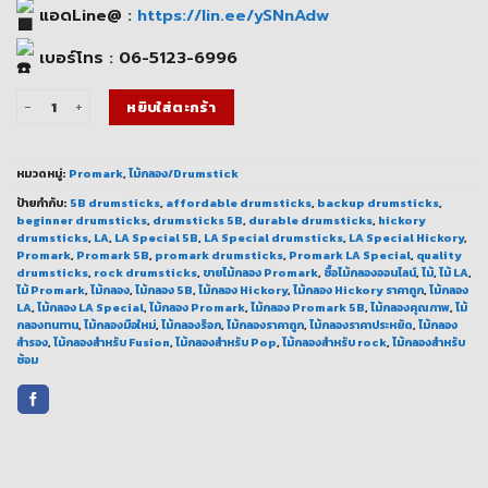
แอดLine@ :
https://lin.ee/ySNnAdw
เบอร์โทร : 06-5123-6996
จำนวน ไม้กลอง Promark LA Special 5B คุณภาพคุ้มราคา ชิ้น
หยิบใส่ตะกร้า
หมวดหมู่:
Promark
,
ไม้กลอง/Drumstick
ป้ายกำกับ:
5B drumsticks
,
affordable drumsticks
,
backup drumsticks
,
beginner drumsticks
,
drumsticks 5B
,
durable drumsticks
,
hickory
drumsticks
,
LA
,
LA Special 5B
,
LA Special drumsticks
,
LA Special Hickory
,
Promark
,
Promark 5B
,
promark drumsticks
,
Promark LA Special
,
quality
drumsticks
,
rock drumsticks
,
ขายไม้กลอง Promark
,
ซื้อไม้กลองออนไลน์
,
ไม้
,
ไม้ LA
,
ไม้ Promark
,
ไม้กลอง
,
ไม้กลอง 5B
,
ไม้กลอง Hickory
,
ไม้กลอง Hickory ราคาถูก
,
ไม้กลอง
LA
,
ไม้กลอง LA Special
,
ไม้กลอง Promark
,
ไม้กลอง Promark 5B
,
ไม้กลองคุณภาพ
,
ไม้
กลองทนทาน
,
ไม้กลองมือใหม่
,
ไม้กลองร็อก
,
ไม้กลองราคาถูก
,
ไม้กลองราคาประหยัด
,
ไม้กลอง
สำรอง
,
ไม้กลองสำหรับ Fusion
,
ไม้กลองสำหรับ Pop
,
ไม้กลองสำหรับ rock
,
ไม้กลองสำหรับ
ซ้อม