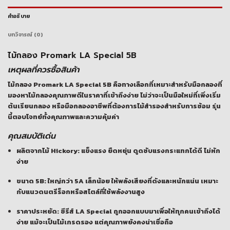
คำอธิบาย
บทวิจารณ์ (0)
ไม้กลอง Promark LA Special 5B
เหตุผลที่ควรซื้อสินค้า
ไม้กลอง Promark LA Special 5B คือทางเลือกที่เหมาะสำหรับมือกลองที่
มองหาไม้กลองคุณภาพดีในราคาที่เข้าถึงง่าย ไม่ว่าจะเป็นมือใหม่ที่เพิ่งเริ่ม
ต้นเรียนกลอง หรือมือกลองอาชีพที่ต้องการไม้สำรองสำหรับการซ้อม รุ่น
นี้ตอบโจทย์ทั้งคุณภาพและความคุ้มค่า
คุณสมบัติเด่น
ผลิตจากไม้ Hickory
: แข็งแรง ยืดหยุ่น ดูดซับแรงกระแทกได้ดี ไม่หัก
ง่าย
ขนาด 5B
: ใหญ่กว่า 5A เล็กน้อย ให้พลังเสียงที่ดังและหนักแน่น เหมาะ
กับแนวดนตรีร็อกหรือสไตล์ที่ใช้พลังงานสูง
ราคาประหยัด
: ซีรีส์ LA Special ถูกออกแบบมาเพื่อให้ทุกคนเข้าถึงได้
ง่าย แม้จะเป็นไม้เกรดรอง แต่คุณภาพยังคงน่าเชื่อถือ