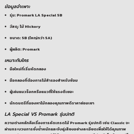
ข้อมูลจำเพาะ
รุ่น: Promark LA Special 5B
วัสดุ: ไม้ Hickory
ขนาด: 5B (ใหญ่กว่า 5A)
ผู้ผลิต: Promark
เหมาะกับใคร
มือใหม่ที่เริ่มหัดกลอง
มือกลองที่ต้องการไม้สำรองสำหรับซ้อม
ผู้เล่นแนวร็อกหรือแนวที่ใช้แรงตีเยอะ
นักดนตรีที่มองหาไม้กลองคุณภาพดีราคาย่อมเยา
LA Special VS Promark รุ่นปกติ
ความต่างหลักคือเรื่องการคัดเกรดไม้ Promark รุ่นปกติ เช่น Classic จะ
ผ่านกระบวนการชั่งน้ำหนักและจับคู่เสียงอย่างละเอียดเพื่อให้ได้คุณภาพ