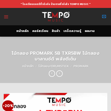
Skip
" โรงเรียนดนตรีที่จริงจัง ร้านขายที่จริงใจ TEMPO MUSIC "
to
content
หน้าหลัก
คอร์สเรียน
สินค้า
เกร็ดความรู้
ผลงาน
ไม้กลอง PROMARK 5B TXR5BW ไม้กลอง
บาลานซ์ดี พลังตีเต็ม
หน้าหลัก
/
ไม้กลอง/DRUMSTICK
/
PROMARK
-20%