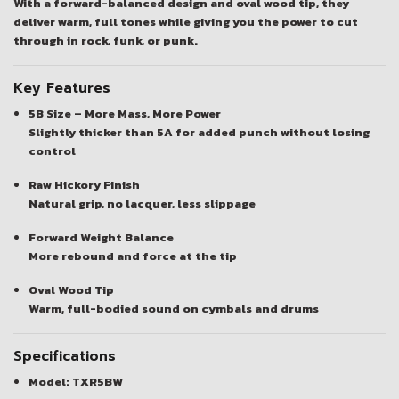
With a
forward-balanced design
and
oval wood tip
, they
deliver warm, full tones while giving you the power to cut
through in rock, funk, or punk.
Key Features
5B Size – More Mass, More Power
Slightly thicker than 5A for added punch without losing
control
Raw Hickory Finish
Natural grip, no lacquer, less slippage
Forward Weight Balance
More rebound and force at the tip
Oval Wood Tip
Warm, full-bodied sound on cymbals and drums
Specifications
Model: TXR5BW