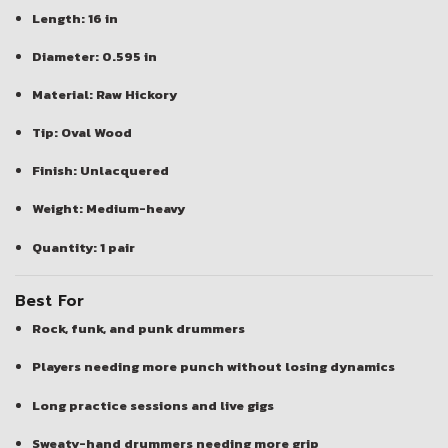
Length: 16 in
Diameter: 0.595 in
Material: Raw Hickory
Tip: Oval Wood
Finish: Unlacquered
Weight: Medium-heavy
Quantity: 1 pair
Best For
Rock, funk, and punk drummers
Players needing more punch without losing dynamics
Long practice sessions and live gigs
Sweaty-hand drummers needing more grip