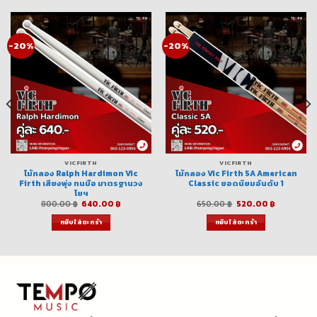
-20%
-20%
VICFIRTH
VICFIRTH
ไม้กลอง Ralph Hardimon Vic
ไม้กลอง Vic Firth 5A American
Firth เสียงพุ่ง ทนมือ มาตรฐานวง
Classic ยอดนิยมอันดับ 1
โยฯ
Original
Current
Original
Current
800.00
฿
640.00
฿
650.00
฿
520.00
฿
price
price
price
price
was:
is:
was:
is:
หยิบใส่ตะกร้า
หยิบใส่ตะกร้า
฿.
800.00 ฿.
640.00 ฿.
650.00 ฿.
520.00 ฿.