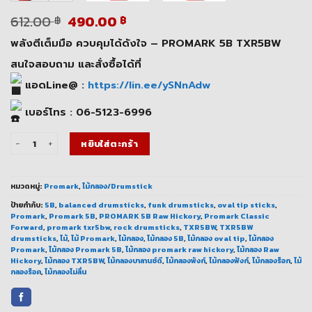
Original
Current
612.00
490.00
฿
฿
price
price
พลังตีเต็มมือ ควบคุมได้ดังใจ – PROMARK 5B TXR5BW
was:
is:
612.00 ฿.
490.00 ฿.
สนใจสอบถาม และสั่งซื้อได้ที่
แอดLine@ :
https://lin.ee/ySNnAdw
เบอร์โทร : 06-5123-6996
จำนวน ไม้กลอง PROMARK 5B TXR5BW ไม้กลองบาลานซ์ดี พลังตีเต็ม ชิ้น
หยิบใส่ตะกร้า
หมวดหมู่:
Promark
,
ไม้กลอง/Drumstick
ป้ายกำกับ:
5B
,
balanced drumsticks
,
funk drumsticks
,
oval tip sticks
,
Promark
,
Promark 5B
,
PROMARK 5B Raw Hickory
,
Promark Classic
Forward
,
promark txr5bw
,
rock drumsticks
,
TXR5BW
,
TXR5BW
drumsticks
,
ไม้
,
ไม้ Promark
,
ไม้กลอง
,
ไม้กลอง 5B
,
ไม้กลอง oval tip
,
ไม้กลอง
Promark
,
ไม้กลอง Promark 5B
,
ไม้กลอง promark raw hickory
,
ไม้กลอง Raw
Hickory
,
ไม้กลอง TXR5BW
,
ไม้กลองบาลานซ์ดี
,
ไม้กลองพังก์
,
ไม้กลองฟังก์
,
ไม้กลองร็อก
,
ไม้
กลองร็อค
,
ไม้กลองไม่ลื่น