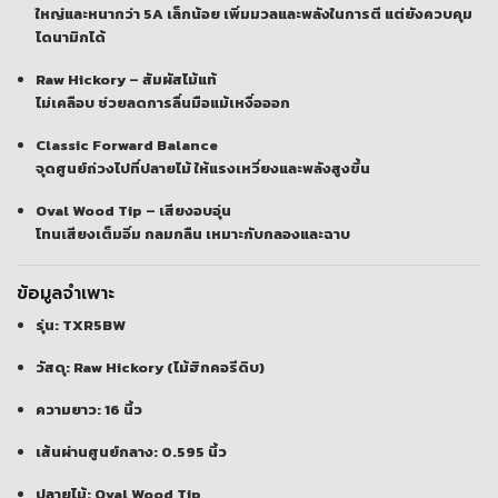
ใหญ่และหนากว่า 5A เล็กน้อย เพิ่มมวลและพลังในการตี แต่ยังควบคุม
ไดนามิกได้
Raw Hickory – สัมผัสไม้แท้
ไม่เคลือบ ช่วยลดการลื่นมือแม้เหงื่อออก
Classic Forward Balance
จุดศูนย์ถ่วงไปที่ปลายไม้ ให้แรงเหวี่ยงและพลังสูงขึ้น
Oval Wood Tip – เสียงอบอุ่น
โทนเสียงเต็มอิ่ม กลมกลืน เหมาะกับกลองและฉาบ
ข้อมูลจำเพาะ
รุ่น: TXR5BW
วัสดุ: Raw Hickory (ไม้ฮิกคอรีดิบ)
ความยาว: 16 นิ้ว
เส้นผ่านศูนย์กลาง: 0.595 นิ้ว
ปลายไม้: Oval Wood Tip