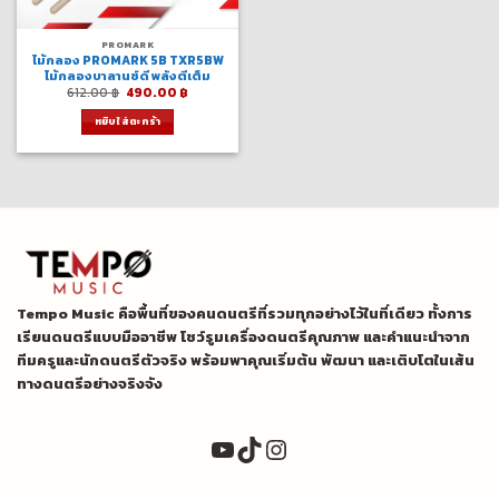
PROMARK
ไม้กลอง PROMARK 5B TXR5BW
ไม้กลองบาลานซ์ดี พลังตีเต็ม
Original
Current
612.00
฿
490.00
฿
price
price
was:
is:
หยิบใส่ตะกร้า
612.00 ฿.
490.00 ฿.
Tempo Music คือพื้นที่ของคนดนตรีที่รวมทุกอย่างไว้ในที่เดียว ทั้งการ
เรียนดนตรีแบบมืออาชีพ โชว์รูมเครื่องดนตรีคุณภาพ และคำแนะนำจาก
ทีมครูและนักดนตรีตัวจริง พร้อมพาคุณเริ่มต้น พัฒนา และเติบโตในเส้น
ทางดนตรีอย่างจริงจัง
YouTube
TikTok
Instagram