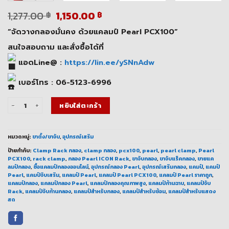
Original
Current
1,277.00
1,150.00
฿
฿
price
price
“จัดวางกลองมั่นคง ด้วยแคลมป์ Pearl PCX100”
was:
is:
1,277.00 ฿.
1,150.00 ฿.
สนใจสอบถาม และสั่งซื้อได้ที่
แอดLine@ :
https://lin.ee/ySNnAdw
เบอร์โทร : 06-5123-6996
จำนวน แคลมป์ Pearl PCX100 | ขาจับกลองสำหรับ Pearl ICON Rack ชิ้น
หยิบใส่ตะกร้า
หมวดหมู่:
ขาตั้ง/ขาจับ
,
อุปกรณ์เสริม
ป้ายกำกับ:
Clamp Rack กลอง
,
clamp กลอง
,
pcx100
,
pearl
,
pearl clamp
,
Pearl
PCX100
,
rack clamp
,
กลอง Pearl ICON Rack
,
ขาจับกลอง
,
ขาจับแร็คกลอง
,
ขายแค
ลมป์กลอง
,
ซื้อแคลมป์กลองออนไลน์
,
อุปกรณ์กลอง Pearl
,
อุปกรณ์เสริมกลอง
,
แคมป์
,
แคมป์
Pearl
,
แคมป์จับเสริม
,
แคลมป์ Pearl
,
แคลมป์ Pearl PCX100
,
แคลมป์ Pearl ราคาถูก
,
แคลมป์กลอง
,
แคลมป์กลอง Pearl
,
แคลมป์กลองคุณภาพสูง
,
แคลมป์ก้านฉาบ
,
แคลมป์จับ
Rack
,
แคลมป์จับก้านกลอง
,
แคลมป์สำหรับกลอง
,
แคลมป์สำหรับซ้อม
,
แคลมป์สำหรับแสดง
สด