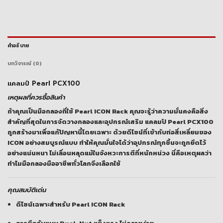
คำอธิบาย
บทวิจารณ์ (0)
แคลมป์ Pearl PCX100
เหตุผลที่ควรซื้อสินค้า
ถ้าคุณเป็นมือกลองที่ใช้ Pearl ICON Rack คุณจะรู้ว่าความมั่นคงคือสิ่ง
สำคัญที่สุดในการจัดวางกลองและอุปกรณ์เสริม แคลมป์ Pearl PCX100
ถูกสร้างมาเพื่อแก้ปัญหานี้โดยเฉพาะ ด้วยดีไซน์ที่เข้ากับท่อสี่เหลี่ยมของ
ICON อย่างสมบูรณ์แบบ ทำให้คุณมั่นใจได้ว่าอุปกรณ์ทุกชิ้นจะถูกยึดไว้
อย่างแน่นหนา ไม่เลื่อนหลุดแม้ในจังหวะการตีที่หนักหน่วง นี่คือเหตุผลว่า
ทำไมมือกลองมืออาชีพทั่วโลกจึงเลือกใช้
คุณสมบัติเด่น
ดีไซน์เฉพาะสำหรับ Pearl ICON Rack