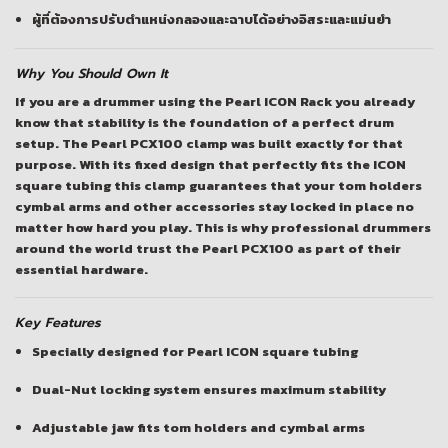
ผู้ที่ต้องการปรับตำแหน่งกลองและฉาบได้อย่างอิสระและแม่นยำ
Why You Should Own It
If you are a drummer using the Pearl ICON Rack you already
know that stability is the foundation of a perfect drum
setup. The Pearl PCX100 clamp was built exactly for that
purpose. With its fixed design that perfectly fits the ICON
square tubing this clamp guarantees that your tom holders
cymbal arms and other accessories stay locked in place no
matter how hard you play. This is why professional drummers
around the world trust the Pearl PCX100 as part of their
essential hardware.
Key Features
Specially designed for Pearl ICON square tubing
Dual-Nut locking system ensures maximum stability
Adjustable jaw fits tom holders and cymbal arms