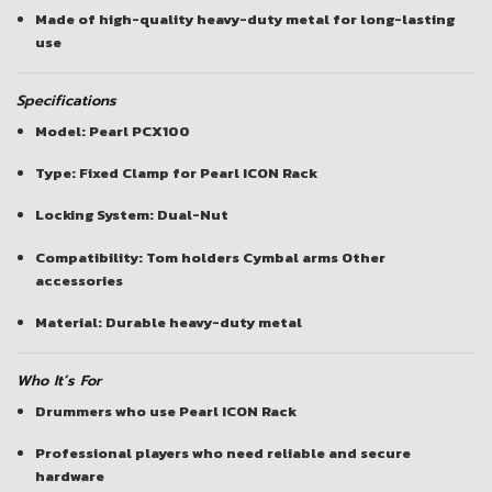
Made of high-quality heavy-duty metal for long-lasting
use
Specifications
Model: Pearl PCX100
Type: Fixed Clamp for Pearl ICON Rack
Locking System: Dual-Nut
Compatibility: Tom holders Cymbal arms Other
accessories
Material: Durable heavy-duty metal
Who It’s For
Drummers who use Pearl ICON Rack
Professional players who need reliable and secure
hardware