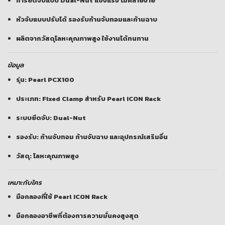
การยึดจับแบบ Dual-Nut แข็งแรง ไม่คลายง่าย
หัวจับแบบปรับได้ รองรับก้านจับทอมและก้านฉาบ
ผลิตจากวัสดุโลหะคุณภาพสูง ใช้งานได้ทนทาน
ข้อมูล
รุ่น: Pearl PCX100
ประเภท: Fixed Clamp สำหรับ Pearl ICON Rack
ระบบยึดจับ: Dual-Nut
รองรับ: ก้านจับทอม ก้านจับฉาบ และอุปกรณ์เสริมอื่น
วัสดุ: โลหะคุณภาพสูง
เหมาะกับใคร
มือกลองที่ใช้ Pearl ICON Rack
มือกลองอาชีพที่ต้องการความมั่นคงสูงสุด