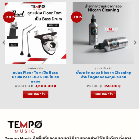
-20%
-10%
ขาตั้ง/ขาจับ
อุปกรณ์เสริม
แปลง Floor Tom เป็น Bass
น้ำยาเช็ดกลอง Nicorn Cleaning
Drum Pearl JG16 แบบไม่เจาะ
สำหรับดูแลกลองทุกประเภท
กลอง
nt
Original
Current
Original
Current
4,500.00
฿
3,600.00
฿
390.00
฿
350.00
฿
price
price
price
price
was:
is:
was:
is:
หยิบใส่ตะกร้า
หยิบใส่ตะกร้า
00 ฿.
4,500.00 ฿.
3,600.00 ฿.
390.00 ฿.
350.00 ฿.
Tempo Music คือพื้นที่ของคนดนตรีที่รวมทุกอย่างไว้ในที่เดียว ทั้งการ