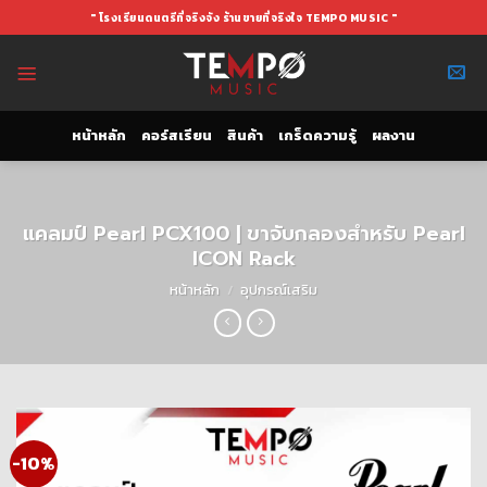
Skip
" โรงเรียนดนตรีที่จริงจัง ร้านขายที่จริงใจ TEMPO MUSIC "
to
content
หน้าหลัก
คอร์สเรียน
สินค้า
เกร็ดความรู้
ผลงาน
แคลมป์ Pearl PCX100 | ขาจับกลองสำหรับ Pearl
ICON Rack
หน้าหลัก
/
อุปกรณ์เสริม
-10%