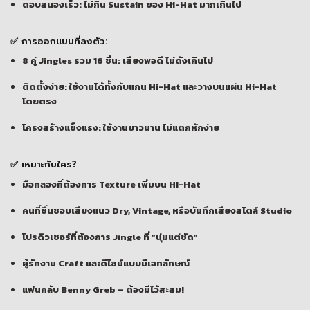
ตอบสนองเร็ว:
ไม่กิน Sustain ของ Hi-Hat มากเกินไป
✅ การออกแบบที่ลงตัว:
8 คู่ Jingles รวม 16 ชิ้น:
เสียงพอดี ไม่ดังเกินไป
ติดตั้งง่าย:
ใช้งานได้ทั้งกับแกน Hi-Hat และวางบนแผ่น Hi-Hat
โดยตรง
โครงสร้างแข็งแรง:
ใช้งานยาวนาน ไม่แตกหักง่าย
✅ เหมาะกับใคร?
มือกลองที่ต้องการ Texture เพิ่มบน Hi-Hat
คนที่ชื่นชอบเสียงแนว Dry, Vintage, หรือบันทึกเสียงสไตล์ Studio
โปรดิวเซอร์ที่ต้องการ Jingle ที่ “นุ่มแต่ชัด”
ผู้รักงาน Craft และดีไซน์แบบมีเอกลักษณ์
แฟนคลับ Benny Greb – ต้องมีไว้สะสม!