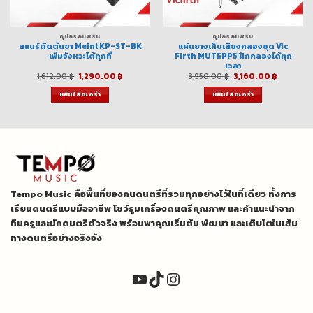
อุปกรณ์เสริม
อุปกรณ์เสริม
สแนร์ติดต้นขา Meinl KP-ST-BK
แผ่นยางเก็บเสียงกลองชุด Vic
เพิ่มจังหวะได้ทุกที่
Firth MUTEPP5 ฝึกกลองได้ทุก
เวลา
Original
Current
Original
Current
1,612.00
฿
1,290.00
฿
3,950.00
฿
3,160.00
฿
price
price
price
price
was:
is:
was:
is:
หยิบใส่ตะกร้า
หยิบใส่ตะกร้า
฿.
1,612.00 ฿.
1,290.00 ฿.
3,950.00 ฿.
3,160.00
Tempo Music คือพื้นที่ของคนดนตรีที่รวมทุกอย่างไว้ในที่เดียว ทั้งการ
เรียนดนตรีแบบมืออาชีพ โชว์รูมเครื่องดนตรีคุณภาพ และคำแนะนำจาก
ทีมครูและนักดนตรีตัวจริง พร้อมพาคุณเริ่มต้น พัฒนา และเติบโตในเส้น
ทางดนตรีอย่างจริงจัง
YouTube
TikTok
Instagram