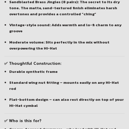
Sandblasted Brass Jingles (8 pairs):
The secret to its dry
tone. The matte, sand-textured finish eliminates harsh
overtones and provides a controlled “ching”
Vintage-style sound:
Adds warmth and lo-fi charm to any
groove
Moderate volume:
Sits perfectly in the mix without
overpowering the Hi-Hat
✅ Thoughtful Construction:
Durable synthetic frame
Standard wing nut fitting
– mounts easily on any Hi-Hat
rod
Flat-bottom design
– can also rest directly on top of your
Hi-Hat cymbal
✅ Who is this for?