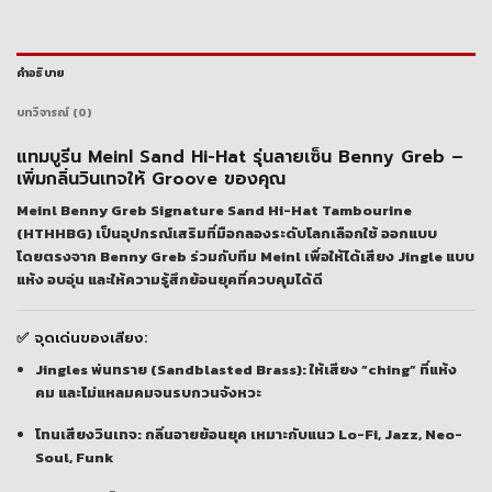
คำอธิบาย
บทวิจารณ์ (0)
แทมบูรีน Meinl Sand Hi-Hat รุ่นลายเซ็น Benny Greb –
เพิ่มกลิ่นวินเทจให้ Groove ของคุณ
Meinl Benny Greb Signature Sand Hi-Hat Tambourine
(HTHHBG)
เป็นอุปกรณ์เสริมที่มือกลองระดับโลกเลือกใช้ ออกแบบ
โดยตรงจาก Benny Greb ร่วมกับทีม Meinl เพื่อให้ได้เสียง
Jingle แบบ
แห้ง อบอุ่น
และให้ความรู้สึกย้อนยุคที่ควบคุมได้ดี
✅ จุดเด่นของเสียง:
Jingles พ่นทราย (Sandblasted Brass):
ให้เสียง “ching” ที่แห้ง
คม และไม่แหลมคมจนรบกวนจังหวะ
โทนเสียงวินเทจ:
กลิ่นอายย้อนยุค เหมาะกับแนว Lo-Fi, Jazz, Neo-
Soul, Funk