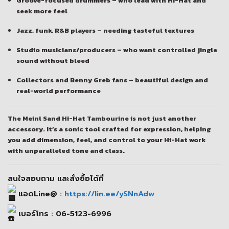
Groove-focused drummers
– who lead with Hi-Hat and
seek more feel
Jazz, funk, R&B players
– needing tasteful textures
Studio musicians/producers
– who want controlled jingle
sound without bleed
Collectors and Benny Greb fans
– beautiful design and
real-world performance
The
Meinl Sand Hi-Hat Tambourine
is not just another
accessory. It’s a
sonic tool crafted for expression
, helping
you add dimension, feel, and control to your Hi-Hat work
with unparalleled tone and class.
สนใจสอบถาม และสั่งซื้อได้ที่
แอดLine@ :
https://lin.ee/ySNnAdw
เบอร์โทร : 06-5123-6996