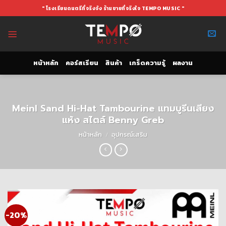
Skip
" โรงเรียนดนตรีที่จริงจัง ร้านขายที่จริงใจ TEMPO MUSIC "
to
content
หน้าหลัก
คอร์สเรียน
สินค้า
เกร็ดความรู้
ผลงาน
Meinl Sand Hi-Hat Tambourine แทมบูรีนเสียง
แห้ง สไตล์ Benny Greb
หน้าหลัก
/
อุปกรณ์เสริม
-20%