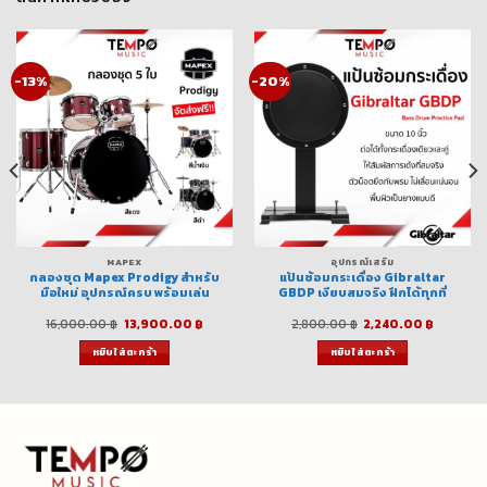
-13%
-20%
MAPEX
อุปกรณ์เสริม
กลองชุด Mapex Prodigy สำหรับ
แป้นซ้อมกระเดื่อง Gibraltar
มือใหม่ อุปกรณ์ครบ พร้อมเล่น
GBDP เงียบสมจริง ฝึกได้ทุกที่
Original
Current
Original
Current
16,000.00
฿
13,900.00
฿
2,800.00
฿
2,240.00
฿
price
price
price
price
was:
is:
was:
is:
หยิบใส่ตะกร้า
หยิบใส่ตะกร้า
฿.
16,000.00 ฿.
13,900.00 ฿.
2,800.00 ฿.
2,240.0