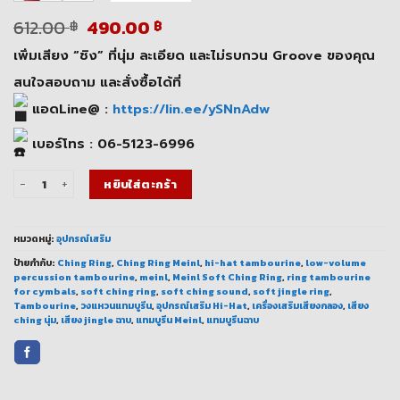
Original
Current
612.00
490.00
฿
฿
price
price
เพิ่มเสียง “ชิง” ที่นุ่ม ละเอียด และไม่รบกวน Groove ของคุณ
was:
is:
612.00 ฿.
490.00 ฿.
สนใจสอบถาม และสั่งซื้อได้ที่
แอดLine@ :
https://lin.ee/ySNnAdw
เบอร์โทร : 06-5123-6996
จำนวน Meinl Soft Ching Ring แทมบูรีนวงแหวนเสียงนุ่มสำหรับ Hi-Hat ชิ้น
หยิบใส่ตะกร้า
หมวดหมู่:
อุปกรณ์เสริม
ป้ายกำกับ:
Ching Ring
,
Ching Ring Meinl
,
hi-hat tambourine
,
low-volume
percussion tambourine
,
meinl
,
Meinl Soft Ching Ring
,
ring tambourine
for cymbals
,
soft ching ring
,
soft ching sound
,
soft jingle ring
,
Tambourine
,
วงแหวนแทมบูรีน
,
อุปกรณ์เสริม Hi-Hat
,
เครื่องเสริมเสียงกลอง
,
เสียง
ching นุ่ม
,
เสียง jingle ฉาบ
,
แทมบูรีน Meinl
,
แทมบูรีนฉาบ