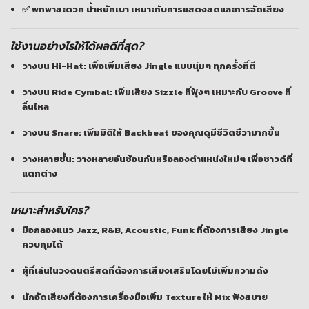
✅ พกพาสะดวก น้ำหนักเบา เหมาะกับการแสดงสดและการอัดเสียง
ใช้งานอย่างไรให้ได้ผลดีที่สุด?
วางบน Hi-Hat:
เพื่อเพิ่มเสียง Jingle แบบนุ่มๆ ทุกครั้งที่ตี
วางบน Ride Cymbal:
เพิ่มเสียง Sizzle ที่ฟุ้งๆ เหมาะกับ Groove ที่
ลื่นไหล
วางบน Snare:
เพิ่มมิติให้ Backbeat ของคุณดูมีชีวิตชีวามากขึ้น
วางหลายชั้น:
วางหลายอันซ้อนกันหรือลองตำแหน่งใหม่ๆ เพื่อซาวด์ที่
แตกต่าง
เหมาะสำหรับใคร?
มือกลองแนว
Jazz, R&B, Acoustic, Funk
ที่ต้องการเสียง Jingle
ควบคุมได้
ผู้ที่เล่นในวงดนตรีสดที่ต้องการเสียงเสริมโดยไม่เพิ่มความดัง
นักอัดเสียงที่ต้องการเครื่องมือเพิ่ม Texture ให้ Mix ฟังสบาย