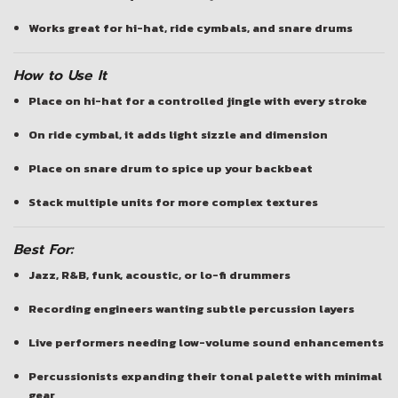
Works great for
hi-hat, ride cymbals, and snare drums
How to Use It
Place on
hi-hat
for a controlled jingle with every stroke
On
ride cymbal
, it adds light sizzle and dimension
Place on
snare drum
to spice up your backbeat
Stack multiple units for more complex textures
Best For:
Jazz, R&B, funk, acoustic, or lo-fi drummers
Recording engineers wanting
subtle percussion layers
Live performers needing
low-volume sound enhancements
Percussionists expanding their tonal palette with minimal
gear