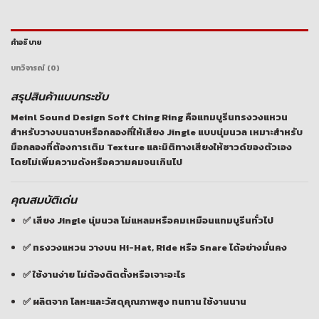
คำอธิบาย
บทวิจารณ์ (0)
สรุปสินค้าแบบกระชับ
Meinl Sound Design Soft Ching Ring
คือแทมบูรีนทรงวงแหวน
สำหรับวางบนฉาบหรือกลองที่ให้เสียง Jingle แบบนุ่มนวล เหมาะสำหรับ
มือกลองที่ต้องการเติม Texture และมิติทางเสียงให้ซาวด์ของตัวเอง
โดยไม่เพิ่มความดังหรือความคมจนเกินไป
คุณสมบัติเด่น
✅ เสียง Jingle นุ่มนวล ไม่แหลมหรือคมเหมือนแทมบูรีนทั่วไป
✅ ทรงวงแหวน วางบน
Hi-Hat, Ride หรือ Snare
ได้อย่างมั่นคง
✅ ใช้งานง่าย ไม่ต้องติดตั้งหรือเจาะอะไร
✅ ผลิตจาก
โลหะและวัสดุคุณภาพสูง
ทนทาน ใช้งานนาน