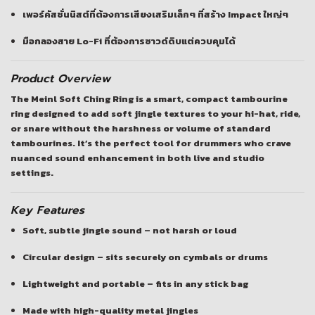
เพอร์คัสชั่นนิสต์ที่ต้องการเสียงเสริมเล็กๆ ที่สร้าง Impact ใหญ่ๆ
มือกลองสาย Lo-Fi ที่ต้องการซาวด์ดิบแต่ควบคุมได้
Product Overview
The
Meinl Soft Ching Ring
is a smart, compact tambourine
ring designed to add soft jingle textures to your hi-hat, ride,
or snare without the harshness or volume of standard
tambourines. It’s the perfect tool for drummers who crave
nuanced sound enhancement in both live and studio
settings.
Key Features
Soft, subtle
jingle sound
– not harsh or loud
Circular design –
sits securely on cymbals or drums
Lightweight and portable – fits in any stick bag
Made with
high-quality metal jingles