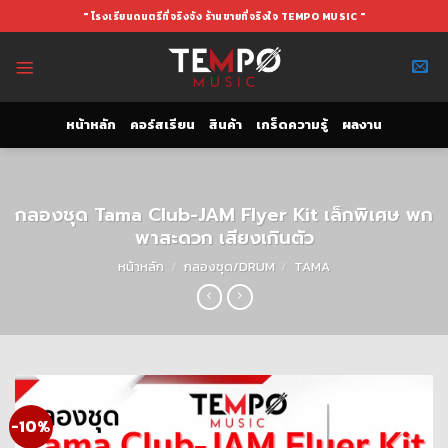
Skip
" โรงเรียนดนตรีที่จริงจัง ร้านขายที่จริงใจ TEMPO MUSIC "
to
content
หน้าหลัก
คอร์สเรียน
สินค้า
เกร็ดความรู้
ผลงาน
กลองชุด Tama Club-JAM Flyer Kit เล็กพิเศษ พก
พาสะดวก เสียงเกินตัว
หน้าหลัก
/
กลองชุด/DRUM
/
TAMA
-10%