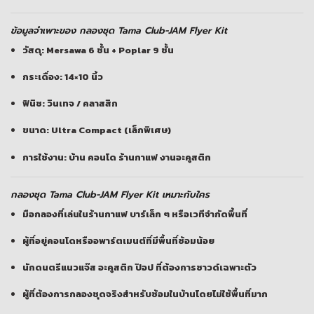
ข้อมูลจำเพาะของ กลองชุด Tama Club-JAM Flyer Kit
วัสดุ: Mersawa 6 ชั้น + Poplar 9 ชั้น
กระเดื่อง: 14×10 นิ้ว
ฟินิช: วินเทจ / คลาสสิก
ขนาด: Ultra Compact (เล็กพิเศษ)
การใช้งาน: บ้าน คอนโด ร้านกาแฟ งานอะคูสติก
กลองชุด Tama Club-JAM Flyer Kit เหมาะกับใคร
มือกลองที่เล่นในร้านกาแฟ บาร์เล็ก ๆ หรือเวทีจำกัดพื้นที่
ผู้ที่อยู่คอนโดหรืออพาร์ตเมนต์ที่มีพื้นที่ซ้อมน้อย
นักดนตรีแนวแจ๊ส อะคูสติก ป๊อป ที่ต้องการซาวด์เฉพาะตัว
ผู้ที่ต้องการกลองชุดจริงสำหรับซ้อมในบ้านโดยไม่ใช้พื้นที่มาก