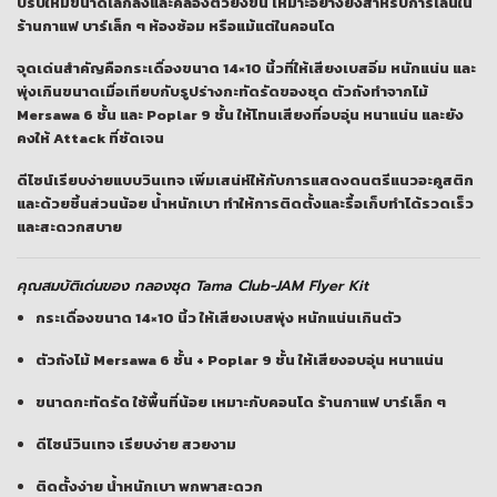
ปรับให้มีขนาดเล็กลงและคล่องตัวยิ่งขึ้น เหมาะอย่างยิ่งสำหรับการเล่นใน
ร้านกาแฟ บาร์เล็ก ๆ ห้องซ้อม หรือแม้แต่ในคอนโด
จุดเด่นสำคัญคือกระเดื่องขนาด 14×10 นิ้วที่ให้เสียงเบสอิ่ม หนักแน่น และ
พุ่งเกินขนาดเมื่อเทียบกับรูปร่างกะทัดรัดของชุด ตัวถังทำจากไม้
Mersawa 6 ชั้น และ Poplar 9 ชั้น ให้โทนเสียงที่อบอุ่น หนาแน่น และยัง
คงให้ Attack ที่ชัดเจน
ดีไซน์เรียบง่ายแบบวินเทจ เพิ่มเสน่ห์ให้กับการแสดงดนตรีแนวอะคูสติก
และด้วยชิ้นส่วนน้อย น้ำหนักเบา ทำให้การติดตั้งและรื้อเก็บทำได้รวดเร็ว
และสะดวกสบาย
คุณสมบัติเด่นของ กลองชุด Tama Club-JAM Flyer Kit
กระเดื่องขนาด 14×10 นิ้ว ให้เสียงเบสพุ่ง หนักแน่นเกินตัว
ตัวถังไม้ Mersawa 6 ชั้น + Poplar 9 ชั้น ให้เสียงอบอุ่น หนาแน่น
ขนาดกะทัดรัด ใช้พื้นที่น้อย เหมาะกับคอนโด ร้านกาแฟ บาร์เล็ก ๆ
ดีไซน์วินเทจ เรียบง่าย สวยงาม
ติดตั้งง่าย น้ำหนักเบา พกพาสะดวก