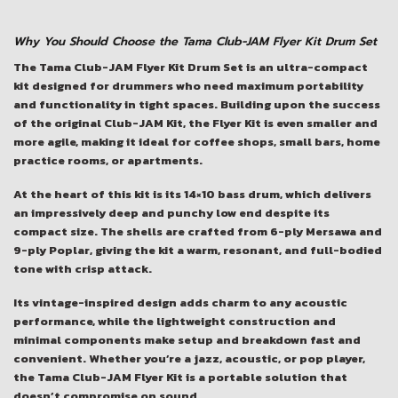
Why You Should Choose the Tama Club-JAM Flyer Kit Drum Set
The
Tama Club-JAM Flyer Kit Drum Set
is an ultra-compact
kit designed for drummers who need maximum portability
and functionality in tight spaces. Building upon the success
of the original Club-JAM Kit, the Flyer Kit is even smaller and
more agile, making it ideal for coffee shops, small bars, home
practice rooms, or apartments.
At the heart of this kit is its
14×10 bass drum
, which delivers
an impressively deep and punchy low end despite its
compact size. The shells are crafted from
6-ply Mersawa and
9-ply Poplar
, giving the kit a warm, resonant, and full-bodied
tone with crisp attack.
Its vintage-inspired design adds charm to any acoustic
performance, while the lightweight construction and
minimal components make setup and breakdown fast and
convenient. Whether you’re a jazz, acoustic, or pop player,
the Tama Club-JAM Flyer Kit is a portable solution that
doesn’t compromise on sound.