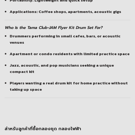
Portability: Lightweight and quick setup
Applications: Coffee shops, apartments, acoustic gigs
Who Is the Tama Club-JAM Flyer Kit Drum Set For?
Drummers performing in small cafes, bars, or acoustic
venues
Apartment or condo residents with limited practice space
Jazz, acoustic, and pop musicians seeking a unique
compact kit
Players wanting a real drum kit for home practice without
taking up space
สำหรับลูกค้าที่ซื้อกลองชุด กลองไฟฟ้า