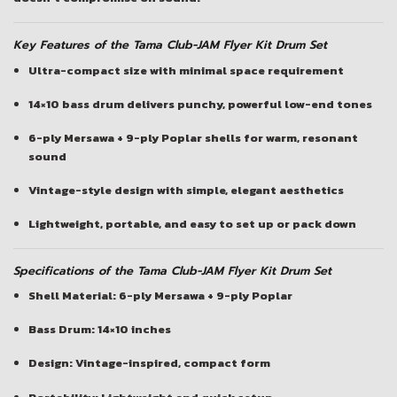
Key Features of the Tama Club-JAM Flyer Kit Drum Set
Ultra-compact size with minimal space requirement
14×10 bass drum delivers punchy, powerful low-end tones
6-ply Mersawa + 9-ply Poplar shells for warm, resonant
sound
Vintage-style design with simple, elegant aesthetics
Lightweight, portable, and easy to set up or pack down
Specifications of the Tama Club-JAM Flyer Kit Drum Set
Shell Material: 6-ply Mersawa + 9-ply Poplar
Bass Drum: 14×10 inches
Design: Vintage-inspired, compact form