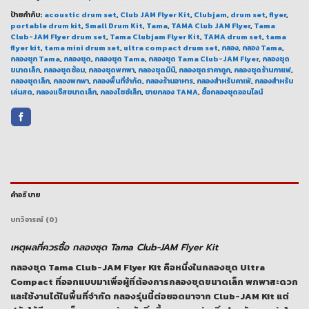
ป้ายกำกับ:
acoustic drum set
,
Club JAM Flyer Kit
,
Clubjam
,
drum set
,
flyer
,
portable drum kit
,
Small Drum Kit
,
Tama
,
TAMA Club JAM Flyer
,
Tama
Club-JAM Flyer drum set
,
Tama Clubjam Flyer Kit
,
TAMA drum set
,
tama
flyer kit
,
tama mini drum set
,
ultra compact drum set
,
กลอง
,
กลอง Tama
,
กลองชุก Tama
,
กลองชุด
,
กลองชุด Tama
,
กลองชุด Tama Club-JAM Flyer
,
กลองชุด
ขนาดเล็ก
,
กลองชุดซ้อม
,
กลองชุดพกพา
,
กลองชุดมินิ
,
กลองชุดราคาถูก
,
กลองชุดร้านกาแฟ
,
กลองชุดเล็ก
,
กลองพกพา
,
กลองพื้นที่จำกัด
,
กลองร้านอาหาร
,
กลองสำหรับคาเฟ่
,
กลองสำหรับ
เล่นสด
,
กลองแจ๊สขนาดเล็ก
,
กลองไซซ์เล็ก
,
ขายกลอง TAMA
,
ซื้อกลองชุดออนไลน์
คำอธิบาย
บทวิจารณ์ (0)
เหตุผลที่ควรซื้อ กลองชุด Tama Club-JAM Flyer Kit
กลองชุด Tama Club-JAM Flyer Kit
คือหนึ่งในกลองชุด Ultra
Compact ที่ออกแบบมาเพื่อผู้ที่ต้องการกลองชุดขนาดเล็ก พกพาสะดวก
และใช้งานได้ในพื้นที่จำกัด กลองรุ่นนี้ต่อยอดมาจาก Club-JAM Kit แต่