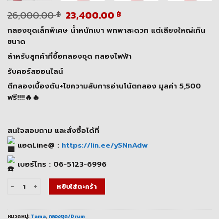
Original
Current
26,000.00
23,400.00
฿
฿
price
price
กลองชุดเล็กพิเศษ น้ำหนักเบา พกพาสะดวก แต่เสียงใหญ่เกิน
was:
is:
26,000.00 ฿.
23,400.00 ฿.
ขนาด
สำหรับลูกค้าที่ซื้อกลองชุด กลองไฟฟ้า
รับคอร์สออนไลน์
ตีกลองเบื้องต้น+ไขความลับการอ่านโน้ตกลอง มูลค่า 5,500
ฟรี!!!!🔥🔥
สนใจสอบถาม และสั่งซื้อได้ที่
แอดLine@ :
https://lin.ee/ySNnAdw
เบอร์โทร : 06-5123-6996
จำนวน กลองชุด Tama Club-JAM Flyer Kit เล็กพิเศษ พกพาสะดวก เสียงเกินตัว ช
หยิบใส่ตะกร้า
หมวดหมู่:
Tama
,
กลองชุด/Drum