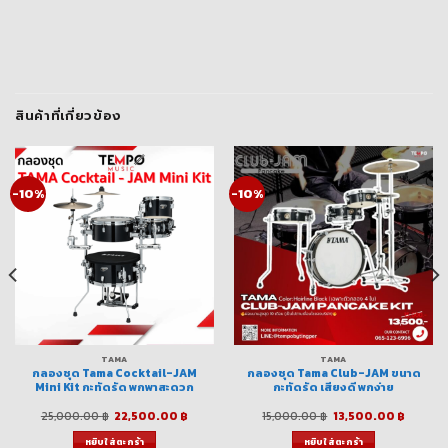
สินค้าที่เกี่ยวข้อง
-10%
-10%
TAMA
TAMA
กลองชุด Tama Cocktail-JAM
กลองชุด Tama Club-JAM ขนาด
Mini Kit กะทัดรัด พกพาสะดวก
กะทัดรัด เสียงดี พกง่าย
ent
Original
Current
Original
Curren
25,000.00
฿
22,500.00
฿
15,000.00
฿
13,500.00
฿
e
price
price
price
price
was:
is:
was:
is:
หยิบใส่ตะกร้า
หยิบใส่ตะกร้า