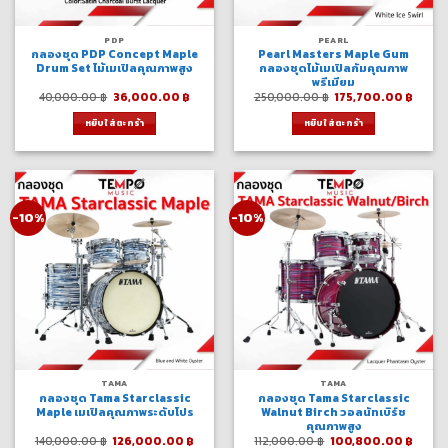
PDP
PEARL
กลองชุด PDP Concept Maple
Pearl Masters Maple Gum
Drum Set ไม้เมเปิลคุณภาพสูง
กลองชุดไม้เมเปิลกัมคุณภาพ
พรีเมียม
Original
Current
Original
Curre
40,000.00
฿
36,000.00
฿
250,000.00
฿
175,700.00
฿
price
price
price
price
was:
is:
was:
is:
หยิบใส่ตะกร้า
หยิบใส่ตะกร้า
40,000.00 ฿.
36,000.00 ฿.
250,000.00 ฿.
175,7
-10%
-10%
TAMA
TAMA
กลองชุด Tama Starclassic
กลองชุด Tama Starclassic
Maple เมเปิลคุณภาพระดับโปร
Walnut Birch วอลนัทเบิร์ช
คุณภาพสูง
Original
Current
Original
Curre
140,000.00
฿
126,000.00
฿
112,000.00
฿
100,800.00
฿