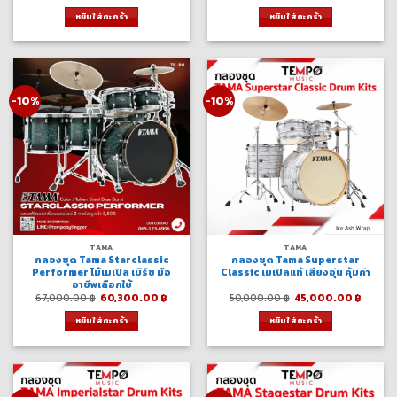
price
price
price
price
was:
is:
was:
is:
หยิบใส่ตะกร้า
หยิบใส่ตะกร้า
140,000.00 ฿.
126,000.00 ฿.
112,000.00 ฿.
100,8
-10%
-10%
TAMA
TAMA
กลองชุด Tama Starclassic
กลองชุด Tama Superstar
Performer ไม้เมเปิล เบิร์ช มือ
Classic เมเปิลแท้ เสียงอุ่น คุ้มค่า
อาชีพเลือกใช้
Original
Current
Original
Curre
67,000.00
฿
60,300.00
฿
50,000.00
฿
45,000.00
฿
price
price
price
price
was:
is:
was:
is:
หยิบใส่ตะกร้า
หยิบใส่ตะกร้า
67,000.00 ฿.
60,300.00 ฿.
50,000.00 ฿.
45,000