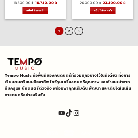
Original
Current
Original
Curre
18,600.00
฿
16,740.00
฿
26,000.00
฿
23,400.00
฿
price
price
price
price
was:
is:
was:
is:
หยิบใส่ตะกร้า
หยิบใส่ตะกร้า
18,600.00 ฿.
16,740.00 ฿.
26,000.00 ฿.
23,400
1
2
Tempo Music คือพื้นที่ของคนดนตรีที่รวมทุกอย่างไว้ในที่เดียว ทั้งการ
เรียนดนตรีแบบมืออาชีพ โชว์รูมเครื่องดนตรีคุณภาพ และคำแนะนำจาก
ทีมครูและนักดนตรีตัวจริง พร้อมพาคุณเริ่มต้น พัฒนา และเติบโตในเส้น
ทางดนตรีอย่างจริงจัง
YouTube
TikTok
Instagram