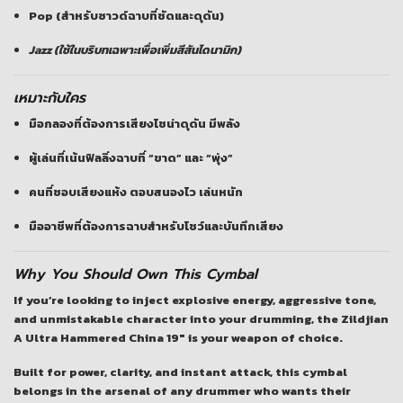
Pop (สำหรับซาวด์ฉาบที่ชัดและดุดัน)
Jazz (ใช้ในบริบทเฉพาะเพื่อเพิ่มสีสันไดนามิก)
เหมาะกับใคร
มือกลองที่ต้องการเสียงไชน่าดุดัน มีพลัง
ผู้เล่นที่เน้นฟิลลิ่งฉาบที่ “ขาด” และ “พุ่ง”
คนที่ชอบเสียงแห้ง ตอบสนองไว เล่นหนัก
มืออาชีพที่ต้องการฉาบสำหรับโชว์และบันทึกเสียง
Why You Should Own This Cymbal
If you’re looking to inject explosive energy, aggressive tone,
and unmistakable character into your drumming, the
Zildjian
A Ultra Hammered China 19″
is your weapon of choice.
Built for power, clarity, and instant attack, this cymbal
belongs in the arsenal of any drummer who wants their