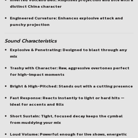
distinct China character
Engineered Curvature:
Enhances explosive attack and
punchy projection
Sound Characteristics
Explosive & Penetrating:
Designed to blast through any
mix
Trashy with Character:
Raw, aggressive overtones perfect
for high-impact moments
Bright & High-Pitched:
Stands out with a cutting presence
Fast Response:
Reacts instantly to light or hard hits —
ideal for accents and fills
Short Sustain:
Tight, focused decay keeps the cymbal
from muddying your mix
Loud Volume:
Powerful enough for live shows, energetic