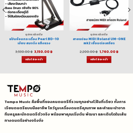
อุปกรณ์เสริม
อุปกรณ์เสริม
แป้นซ้อมกระเดื่อง Pearl BD-10
สายแปลง MIDI Roland UM-ONE
เงียบ สมจริง แข็งแรง
mk2 เชื่อมต่อเสถียร
Original
Current
Original
Current
3,930.00
฿
3,150.00
฿
2,200.00
฿
1,760.00
฿
price
price
price
price
was:
is:
was:
is:
หยิบใส่ตะกร้า
หยิบใส่ตะกร้า
฿.
3,930.00 ฿.
3,150.00 ฿.
2,200.00 ฿.
1,760.00
Tempo Music คือพื้นที่ของคนดนตรีที่รวมทุกอย่างไว้ในที่เดียว ทั้งการ
เรียนดนตรีแบบมืออาชีพ โชว์รูมเครื่องดนตรีคุณภาพ และคำแนะนำจาก
ทีมครูและนักดนตรีตัวจริง พร้อมพาคุณเริ่มต้น พัฒนา และเติบโตในเส้น
ทางดนตรีอย่างจริงจัง