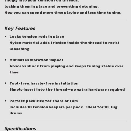
snugly into your tension rod threads,
locking them in place and preventing detuning.
Now you can spend more time playing and less time tuning.
Key Features
Locks tension rods in place
Nylon material adds friction inside the thread to resist
loosening
Minimizes vibration impact
Absorbs shock from playing and keeps tuning stable over
time
Tool-free, hassle-free installation
Simply insert into the thread—no extra hardware required
Perfect pack size for snare or tom
Includes 10 tension keepers per pack—ideal for 10-lug
drums
Specifications