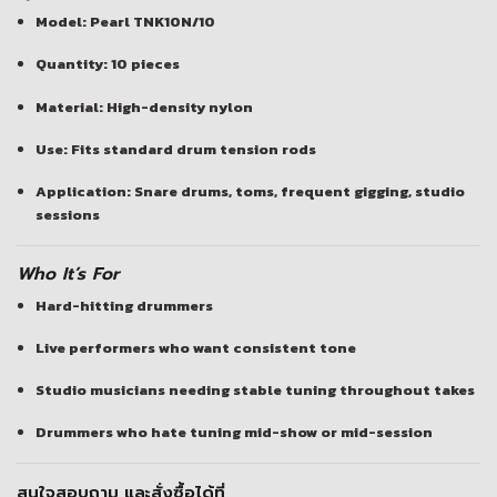
Model: Pearl TNK10N/10
Quantity: 10 pieces
Material: High-density nylon
Use: Fits standard drum tension rods
Application: Snare drums, toms, frequent gigging, studio
sessions
Who It’s For
Hard-hitting drummers
Live performers who want consistent tone
Studio musicians needing stable tuning throughout takes
Drummers who hate tuning mid-show or mid-session
สนใจสอบถาม และสั่งซื้อได้ที่