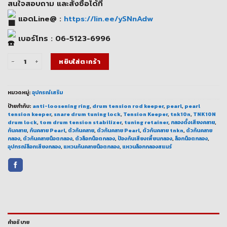
362.00 ฿.
290.00 ฿.
สนใจสอบถาม และสั่งซื้อได้ที่
แอดLine@ :
https://lin.ee/ySNnAdw
เบอร์โทร : 06-5123-6996
จำนวน Pearl Tension Keeper TNK10N ล็อกน็อตกลองแน่น ไม่ต้องจูนบ่อย ชิ้น
หยิบใส่ตะกร้า
หมวดหมู่:
อุปกรณ์เสริม
ป้ายกำกับ:
anti-loosening ring
,
drum tension rod keeper
,
pearl
,
pearl
tension keeper
,
snare drum tuning lock
,
Tension Keeper
,
tnk10n
,
TNK10N
drum lock
,
tom drum tension stabilizer
,
tuning retainer
,
กลองตั้งเสียงคลาย
,
กันคลาย
,
กันคลาย Pearl
,
ตัวกันคลาย
,
ตัวกันคลาย Pearl
,
ตัวกันคลาย tnkn
,
ตัวกันคลาย
กลอง
,
ตัวกันคลายน็อตกลอง
,
ตัวล็อกน็อตกลอง
,
ป้องกันเสียงเพี้ยนกลอง
,
ล็อกน็อตกลอง
,
อุปกรณ์ล็อกเสียงกลอง
,
แหวนกันคลายน็อตกลอง
,
แหวนล็อกกลองสแนร์
คำอธิบาย