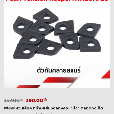
Original
Current
362.00
290.00
฿
฿
price
price
เพียงแหวนเล็กๆ ที่ทำให้เสียงกลองคุณ “นิ่ง” ตลอดทั้งเซ็ต
was:
is: