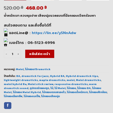
Original
Current
520.00
468.00
฿
฿
price
price
น้ำหนักเบา ควบคุมง่าย เสียงนุ่มนวลแบบที่มือกลองเรียกร้องหา
was:
is:
520.00 ฿.
468.00 ฿.
สนใจสอบถาม และสั่งซื้อได้ที่
แอดLine@ :
https://lin.ee/ySNnAdw
เบอร์โทร : 06-5123-6996
จำนวน ไม้กลอง Meinl Hybrid 8A Hard Maple น้ำหนักเบา ตอบสนองไว ชิ้น
หยิบใส่ตะกร้า
หมวดหมู่:
Meinl
,
ไม้กลอง/Drumstick
ป้ายกำกับ:
8A
,
drumstick for jazz
,
Hybrid 8A
,
Hybrid drumstick tips
,
lightweight drumsticks
,
maple drumsticks
,
meinl
,
Meinl drumsticks
,
meinl hybrid 8a
,
Meinl stick review
,
responsive drumsticks
,
warm
drumstick sound
,
อุปกรณ์กลองชุด
,
ไม้
,
ไม้ Meinl
,
ไม้กลอง
,
ไม้กลอง 8A
,
ไม้กลอง
Meinl
,
ไม้กลอง Meinl Hybrid
,
ไม้กลองตอบสนองไว
,
ไม้กลองน้ำหนักเบา
,
ไม้กลองฝึกซ้อม
,
ไม้กลองมืออาชีพ
,
ไม้กลองเมเปิ้ล
,
ไม้กลองเสียงนุ่ม