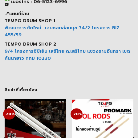
เบอร์โทร : 06-5123-6996
📍แผนที่ร้าน
TEMPO DRUM SHOP 1
พัฒนาการตัดใหม่- เลยซอยอ่อนนุช 74/2 โครงการ BIZ
455/59
TEMPO DRUM SHOP 2
9/4 โครงการซีบีเอ็น เสรีไทย ถ.เสรีไทย แขวงรามอินทรา เขต
คันนายาว กทม 10230
สินค้าที่เกี่ยวข้อง
-20%
-20%