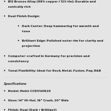
B12 Bronze Alloy (88% copper / 12% tin):
Durable and
sonically rich
Dual Finish Design:
Dark Center:
Deep hammering for warmth and
tone
Brilliant Edge:
Polished outer rim for clarity and
projection
Computer-crafted in Germany
for precision and
consistency
Tonal Flexibility:
Ideal for Rock, Metal, Fusion, Pop, R&B
Specifications
Model: Meinl CCDU141620
Sizes: 14″ Hi-Hat, 16″ Crash, 20″ Ride
Finish: Dual (Dark + Brilliant)