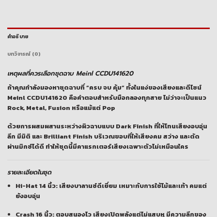
คำอธิบาย
บทวิจารณ์ (0)
เหตุผลที่ควรเลือกชุดฉาบ Meinl CCDU141620
ถ้าคุณกำลังมองหาชุดฉาบที่ “ครบ จบ คุ้ม” ทั้งในแง่ของเสียงและดีไซน์
Meinl CCDU141620
คือคำตอบสำหรับมือกลองทุกสาย ไม่ว่าจะเป็นแนว
Rock, Metal, Fusion หรือแม้แต่ Pop
ด้วยการผสมผสานระหว่างผิวฉาบแบบ
Dark Finish
ที่ให้โทนเสียงอบอุ่น
ลึก มีมิติ และ
Brilliant Finish
บริเวณขอบที่ให้เสียงคม สว่าง และตัด
ผ่านมิกซ์ได้ดี ทำให้ชุดนี้มีคาแรกเตอร์เสียงเฉพาะตัวไม่เหมือนใคร
รายละเอียดในชุด
Hi-Hat 14 นิ้ว:
เสียงบาลานซ์ดีเยี่ยม เหมาะกับการใช้ไม้และเท้า คมแต่
ยังอบอุ่น
Crash 16 นิ้ว:
ตอบสนองไว เสียงเปิดพลังแต่ไม่แสบหู มีความลึกของ