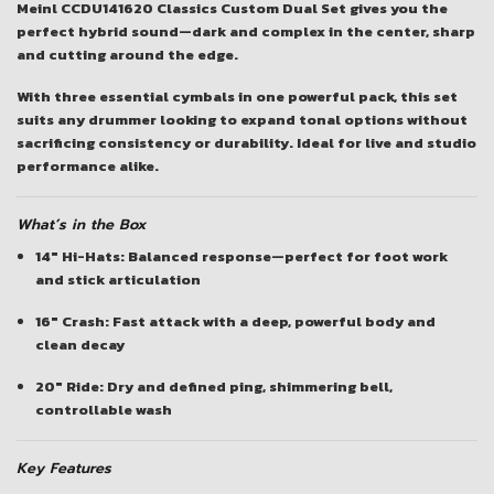
Meinl CCDU141620 Classics Custom Dual Set
gives you the
perfect hybrid sound—dark and complex in the center, sharp
and cutting around the edge.
With three essential cymbals in one powerful pack, this set
suits any drummer looking to expand tonal options without
sacrificing consistency or durability. Ideal for live and studio
performance alike.
What’s in the Box
14″ Hi-Hats:
Balanced response—perfect for foot work
and stick articulation
16″ Crash:
Fast attack with a deep, powerful body and
clean decay
20″ Ride:
Dry and defined ping, shimmering bell,
controllable wash
Key Features