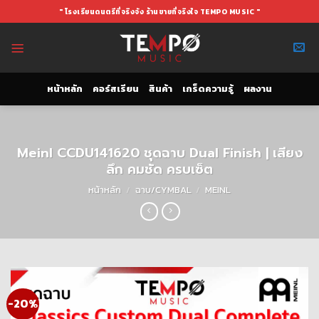
Skip
" โรงเรียนดนตรีที่จริงจัง ร้านขายที่จริงใจ TEMPO MUSIC "
to
content
หน้าหลัก
คอร์สเรียน
สินค้า
เกร็ดความรู้
ผลงาน
Meinl CCDU141620 ชุดฉาบ Dual Finish | เสียง
ลึก คมชัด ครบเซ็ต
หน้าหลัก
/
ฉาบ/CYMBAL
/
MEINL
-20%