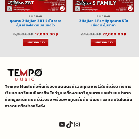
ZILDJIAN
ZILDJIAN
ชุดฉาบ Zildjian ZBT 5 ชิ้น ราคา
Zildjian S Family ชุดฉาบ 5 ใบ
คุ้ม เสียงใส ตอบสนองไว
เสียงดี คุ้มราคา
t
Original
Current
Original
Curre
15,000.00
฿
12,000.00
฿
27,500.00
฿
22,000.00
฿
price
price
price
price
was:
is:
was:
is:
หยิบใส่ตะกร้า
หยิบใส่ตะกร้า
฿.
15,000.00 ฿.
12,000.00 ฿.
27,500.00 ฿.
22,000
Tempo Music คือพื้นที่ของคนดนตรีที่รวมทุกอย่างไว้ในที่เดียว ทั้งการ
เรียนดนตรีแบบมืออาชีพ โชว์รูมเครื่องดนตรีคุณภาพ และคำแนะนำจาก
ทีมครูและนักดนตรีตัวจริง พร้อมพาคุณเริ่มต้น พัฒนา และเติบโตในเส้น
ทางดนตรีอย่างจริงจัง
YouTube
TikTok
Instagram