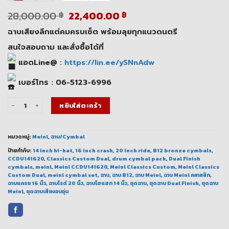
Original
Current
28,000.00
22,400.00
฿
฿
price
price
ฉาบเสียงลึกแต่คมครบเซ็ต พร้อมลุยทุกแนวดนตรี
was:
is:
28,000.00 ฿.
22,400.00 ฿.
สนใจสอบถาม และสั่งซื้อได้ที่
แอดLine@ :
https://lin.ee/ySNnAdw
เบอร์โทร : 06-5123-6996
จำนวน Meinl CCDU141620 ชุดฉาบ Dual Finish | เสียงลึก คมชัด ครบเซ็ต ชิ้น
หยิบใส่ตะกร้า
หมวดหมู่:
Meinl
,
ฉาบ/Cymbal
ป้ายกำกับ:
14 inch hi-hat
,
16 inch crash
,
20 inch ride
,
B12 bronze cymbals
,
CCDU141620
,
Classics Custom Dual
,
drum cymbal pack
,
Dual Finish
cymbals
,
meinl
,
Meinl CCDU141620
,
Meinl Classics Custom
,
Meinl Classics
Custom Dual
,
meinl cymbal set
,
ฉาบ
,
ฉาบ B12
,
ฉาบ Meinl
,
ฉาบ Meinl คลาสสิก
,
ฉาบแครช 16 นิ้ว
,
ฉาบไรด์ 20 นิ้ว
,
ฉาบไฮแฮท 14 นิ้ว
,
ชุดฉาบ
,
ชุดฉาบ Dual Finish
,
ชุดฉาบ
Meinl
,
ชุดฉาบเสียงอบอุ่น