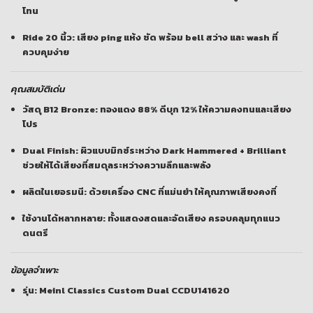
โทน
Ride 20 นิ้ว:
เสียง ping แห้ง ชัด พร้อม bell สว่าง และ wash ที่
ควบคุมง่าย
คุณสมบัติเด่น
วัสดุ B12 Bronze:
ทองแดง 88% ดีบุก 12% ให้ความคงทนและเสียง
โปร
Dual Finish:
ผิวแบบมิกซ์ระหว่าง Dark Hammered + Brilliant
ช่วยให้ได้เสียงที่สมดุลระหว่างความลึกและพลัง
ผลิตในเยอรมนี:
ด้วยเครื่อง CNC ที่แม่นยำ ให้คุณภาพเสียงคงที่
ใช้งานได้หลากหลาย:
ทั้งแสดงสดและอัดเสียง ครอบคลุมทุกแนว
ดนตรี
ข้อมูลจำเพาะ
รุ่น: Meinl Classics Custom Dual CCDU141620