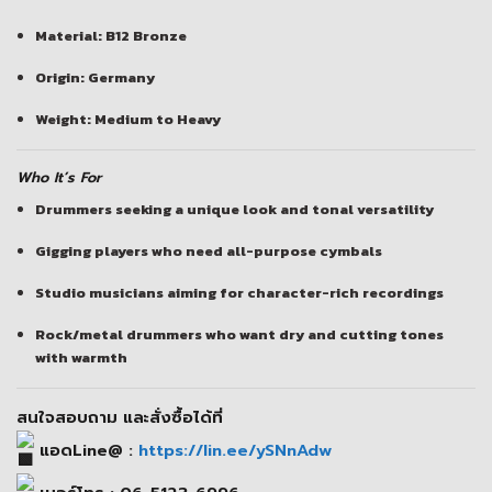
Material: B12 Bronze
Origin: Germany
Weight: Medium to Heavy
Who It’s For
Drummers seeking a unique look and tonal versatility
Gigging players who need all-purpose cymbals
Studio musicians aiming for character-rich recordings
Rock/metal drummers who want dry and cutting tones
with warmth
สนใจสอบถาม และสั่งซื้อได้ที่
แอดLine@ :
https://lin.ee/ySNnAdw