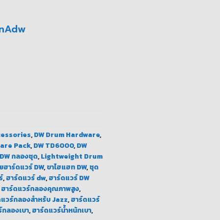
NnAdw
นักเบา พกง่าย ชิ้น
essories
,
DW Drum Hardware
,
are Pack
,
DW TD6000
,
DW
DW กลองชุด
,
Lightweight Drum
ยฮาร์ดแวร์ DW
,
ขาไฮแฮท DW
,
ชุด
์
,
ฮาร์ดแวร์ dw
,
ฮาร์ดแวร์ DW
,
ฮาร์ดแวร์กลองคุณภาพสูง
,
ดแวร์กลองสำหรับ Jazz
,
ฮาร์ดแวร์
ร์กลองเบา
,
ฮาร์ดแวร์น้ำหนักเบา
,