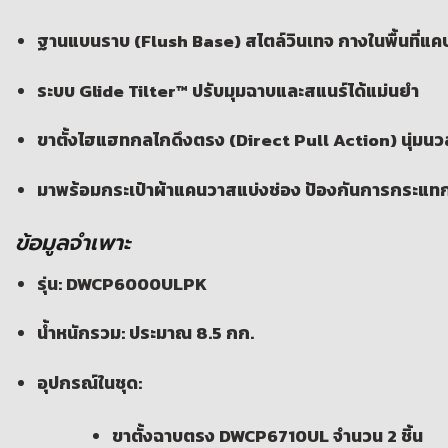
ฐานแบนราบ (Flush Base) สไตล์วินเทจ กางในพื้นที่แคบ
ระบบ Glide Tilter™ ปรับมุมฉาบและสแนร์ได้แม่นยำ
ขาตั้งไฮแฮทกลไกดึงตรง (Direct Pull Action) นุ่มนว
มาพร้อมกระเป๋าผ้าแคนวาสแบ่งช่อง ป้องกันการกระแท
ข้อมูลจำเพาะ
รุ่น: DWCP6000ULPK
น้ำหนักรวม: ประมาณ 8.5 กก.
อุปกรณ์ในชุด:
ขาตั้งฉาบตรง DWCP6710UL จำนวน 2 ชิ้น