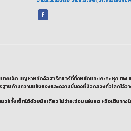
ฮาร์ดแวร์มืออาชีพ
,
ฮาร์ดแวร์แพ็ค
,
ฮาร์ดแวร์แพ็ค DW
ขนาดเล็ก ปัญหาหลักคือฮาร์ดแวร์ที่ทั้งหนักและเกะกะ ชุด
DW 6
ตรฐานด้านความแข็งแรงและความมั่นคงที่มือกลองทั่วโลกไว้วา
ทั้งเซ็ตได้ด้วยมือเดียว ไม่ว่าจะซ้อม เล่นสด หรือเดินทางไกล