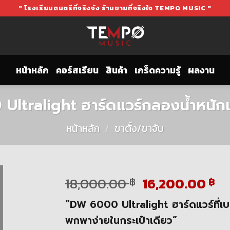
" โรงเรียนดนตรีที่จริงจัง ร้านขายที่จริงใจ TEMPO MUSIC "
หน้าหลัก
คอร์สเรียน
สินค้า
เกร็ดความรู้
ผลงาน
ltralight ฮาร์ดแวร์กลองน้ำหนัก
หน้าหลัก
/
ขาตั้ง/ขาจับ
Original
Cu
18,000.00
16,200.00
฿
฿
price
pr
“DW 6000 Ultralight ฮาร์ดแวร์ที่เบาท
was:
is:
18,000.00 ฿.
16
พกพาง่ายในกระเป๋าเดียว”