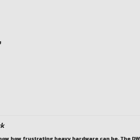
บ
ck
know how frustrating heavy hardware can be. The
DW