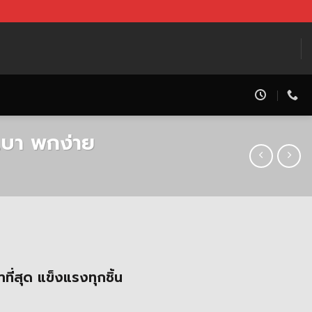
เบา พกง่าย
rrent
ice
ี่สุด แข็งแรงทุกชิ้น
,200.00 ฿.