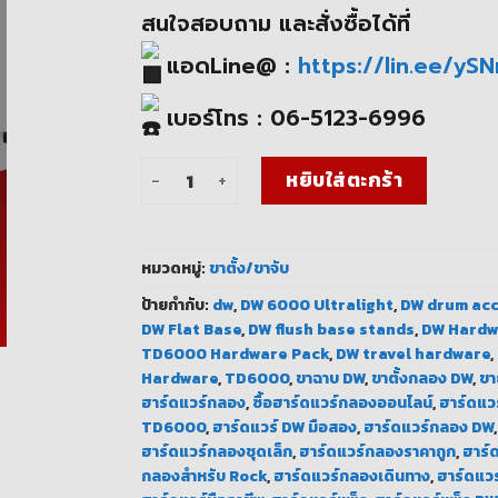
สนใจสอบถาม และสั่งซื้อได้ที่
แอดLine@ :
https://lin.ee/yS
เบอร์โทร : 06-5123-6996
จำนวน DW 6000 Ultralight ฮาร์ดแวร์กลองน้ำห
หยิบใส่ตะกร้า
หมวดหมู่:
ขาตั้ง/ขาจับ
ป้ายกำกับ:
dw
,
DW 6000 Ultralight
,
DW drum acc
DW Flat Base
,
DW flush base stands
,
DW Hardw
TD6000 Hardware Pack
,
DW travel hardware
,
Hardware
,
TD6000
,
ขาฉาบ DW
,
ขาตั้งกลอง DW
,
ขา
ฮาร์ดแวร์กลอง
,
ซื้อฮาร์ดแวร์กลองออนไลน์
,
ฮาร์ดแวร
TD6000
,
ฮาร์ดแวร์ DW มือสอง
,
ฮาร์ดแวร์กลอง DW
ฮาร์ดแวร์กลองชุดเล็ก
,
ฮาร์ดแวร์กลองราคาถูก
,
ฮาร์
กลองสำหรับ Rock
,
ฮาร์ดแวร์กลองเดินทาง
,
ฮาร์ดแว