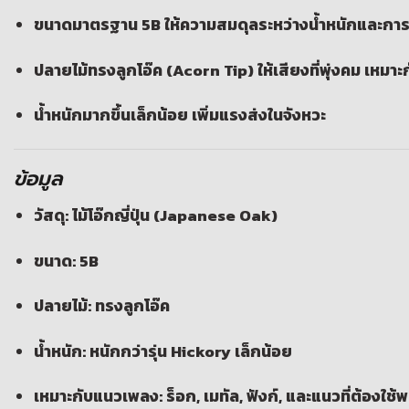
ขนาดมาตรฐาน 5B ให้ความสมดุลระหว่างน้ำหนักและกา
ปลายไม้ทรงลูกโอ๊ค (Acorn Tip) ให้เสียงที่พุ่งคม เหม
น้ำหนักมากขึ้นเล็กน้อย เพิ่มแรงส่งในจังหวะ
ข้อมูล
วัสดุ: ไม้โอ๊กญี่ปุ่น (Japanese Oak)
ขนาด: 5B
ปลายไม้: ทรงลูกโอ๊ค
น้ำหนัก: หนักกว่ารุ่น Hickory เล็กน้อย
เหมาะกับแนวเพลง: ร็อก, เมทัล, ฟังก์, และแนวที่ต้องใช้พ