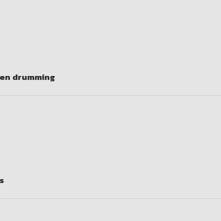
iven drumming
s