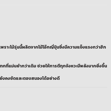
ะไม้รุ่นนี้ผลิตจากไม้โอ๊กญี่ปุ่นซึ่งมีความแข็งแรงกว่าฮิก
ที่แม่นยำกว่าเดิม ช่วยให้การตีทุกจังหวะมีพลังมากยิ่งขึ้น
ียงยังคงชัดและตอบสนองได้อย่างดี