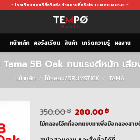
" โรงเรียนดนตรีที่จริงจัง ร้านขายที่จริงใจ TEMPO MUSIC "
หน้าหลัก
คอร์สเรียน
สินค้า
เกร็ดความรู้
ผลงาน
ง Tama 5B Oak ทนแรงตีหนัก เสียง
หน้าหลัก
/
ไม้กลอง/DRUMSTICK
/
TAMA
Original
Current
350.00
280.00
฿
฿
price
price
ไม้กลองโอ๊กที่ออกแบบมาเพื่อมือกลองสาย
was:
is:
350.00 ฿.
280.00 
สนใจสอบถาม และสั่งซื้อได้ที่