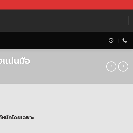
แน่นมือ
ตีหนักโดยเฉพาะ
฿.