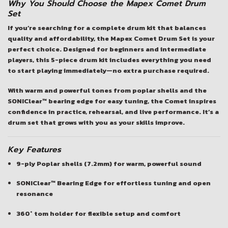
Why You Should Choose the Mapex Comet Drum
Set
If you’re searching for a complete drum kit that balances
quality and affordability, the
Mapex Comet Drum Set
is your
perfect choice. Designed for beginners and intermediate
players, this 5-piece drum kit includes everything you need
to start playing immediately—no extra purchase required.
With warm and powerful tones from poplar shells and the
SONIClear™ bearing edge for easy tuning, the Comet inspires
confidence in practice, rehearsal, and live performance. It’s a
drum set that grows with you as your skills improve.
Key Features
9-ply Poplar shells (7.2mm) for warm, powerful sound
SONIClear™ Bearing Edge for effortless tuning and open
resonance
360° tom holder for flexible setup and comfort