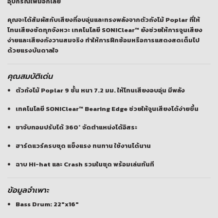
อุปกรณ์เพิ่มอีกเลย
คุณจะได้สัมผัสกับเสียงที่อบอุ่นและทรงพลังจากตัวถังไม้ Poplar ที่ให้
โทนเสียงชัดทุกจังหวะ เทคโนโลยี SONIClear™ ยังช่วยให้การจูนเสียง
ง่ายและเสียงกังวานสมจริง ทำให้การฝึกซ้อมหรือการแสดงสดเต็มไป
ด้วยแรงบันดาลใจ
คุณสมบัติเด่น
ตัวถังไม้ Poplar 9 ชั้น หนา 7.2 มม. ให้โทนเสียงอบอุ่น มีพลัง
เทคโนโลยี SONIClear™ Bearing Edge ช่วยให้จูนเสียงได้ง่ายขึ้น
ขาจับทอมปรับได้ 360° จัดตำแหน่งได้อิสระ
ฮาร์ดแวร์ครบชุด แข็งแรง ทนทาน ใช้งานได้นาน
ฉาบ Hi-hat และ Crash รวมในชุด พร้อมเล่นทันที
ข้อมูลจำเพาะ
Bass Drum
: 22″x16″