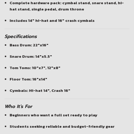
Complete hardware pack: cymbal stand, snare stand, hi-
hat stand, single pedal, drum throne
Includes 14″ hi-hat and 16″ crash cymbals
Specifications
Bass Drum
: 22″x16″
Snare Drum
: 14″x5.5″
Tom Toms
: 10″x7″, 12″x8″
Floor Tom
: 16″x14″
Cymbals
: Hi-hat 14″, Crash 16″
Who It’s For
Beginners who want a full set ready to play
Students seeking reliable and budget-friendly gear