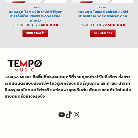
TAMA
TAMA
กลองชุด Tama Club-JAM Flyer
กลองชุด Tama Cocktail-JAM
Kit เล็กพิเศษ พกพาสะดวก เสียง
Mini Kit กะทัดรัด พกพาสะดวก
เกินตัว
ent
Original
Current
Original
Curre
26,000.00
฿
23,400.00
฿
25,000.00
฿
22,500.00
฿
e
price
price
price
price
was:
is:
was:
is:
หยิบใส่ตะกร้า
หยิบใส่ตะกร้า
00.00 ฿.
26,000.00 ฿.
23,400.00 ฿.
25,000.00 ฿.
22,500
Tempo Music คือพื้นที่ของคนดนตรีที่รวมทุกอย่างไว้ในที่เดียว ทั้งการ
เรียนดนตรีแบบมืออาชีพ โชว์รูมเครื่องดนตรีคุณภาพ และคำแนะนำจาก
ทีมครูและนักดนตรีตัวจริง พร้อมพาคุณเริ่มต้น พัฒนา และเติบโตในเส้น
ทางดนตรีอย่างจริงจัง
YouTube
TikTok
Instagram