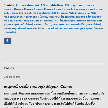
ป้ายกำกับ:
5-piece drum set
,
Affordable Drum Kit
,
beginner drum set
,
comet
,
Mapex
,
Mapex Comet
,
Mapex Comet drum kit
,
mapex comet drum
set
,
Mapex Drum Set
,
Mapex drums
,
กลอง Mapex
,
กลอง mapex 5 ใบ
,
กลอง
Mapex Comet
,
กลอง Mapex มือสอง
,
กลองครบเซ็ต
,
กลองชุด
,
กลองชุด 5 ใบ
,
กลองชุด
Mapex
,
กลองชุด Mapex Comet
,
กลองชุดครบเซ็ต
,
กลองชุดคุณภาพสูง
,
กลองชุดราคา
ถูก
,
กลองชุดสำหรับมือใหม่
,
กลองชุดเริ่มต้น
,
กลองชุดเล่นสด
,
กลองนักเรียน
,
กลองมือใหม่
,
กลองราคาถูกเสียงดี
,
กลองสำหรับซ้อม
,
กลองสำหรับเล่นสด
,
ขายกลองชุด Mapex
,
ซื้อกลอง
ชุดออนไลน์
คำอธิบาย
บทวิจารณ์ (0)
เหตุผลที่ควรซื้อ กลองชุด Mapex Comet
หากคุณกำลังมองหากลองชุดแรกที่ครบเครื่องทั้งคุณภาพและความคุ้มค่า
กลองชุด Mapex Comet
คือคำตอบที่ดีที่สุด กลองชุดรุ่นนี้ออกแบบมา
เพื่อให้ผู้เริ่มต้นจนถึงระดับกลางสามารถเล่นได้ทันที โดยไม่ต้องซื้อ