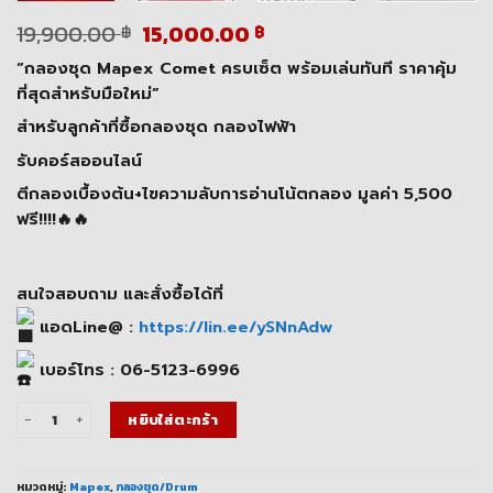
Original
Current
19,900.00
15,000.00
฿
฿
price
price
“กลองชุด Mapex Comet ครบเซ็ต พร้อมเล่นทันที ราคาคุ้ม
was:
is:
19,900.00 ฿.
15,000.00 ฿.
ที่สุดสำหรับมือใหม่”
สำหรับลูกค้าที่ซื้อกลองชุด กลองไฟฟ้า
รับคอร์สออนไลน์
ตีกลองเบื้องต้น+ไขความลับการอ่านโน้ตกลอง มูลค่า 5,500
ฟรี!!!!🔥🔥
สนใจสอบถาม และสั่งซื้อได้ที่
แอดLine@ :
https://lin.ee/ySNnAdw
เบอร์โทร : 06-5123-6996
จำนวน กลองชุด Mapex Comet ครบเซ็ต ราคาคุ้มสำหรับมือใหม่ ชิ้น
หยิบใส่ตะกร้า
หมวดหมู่:
Mapex
,
กลองชุด/Drum