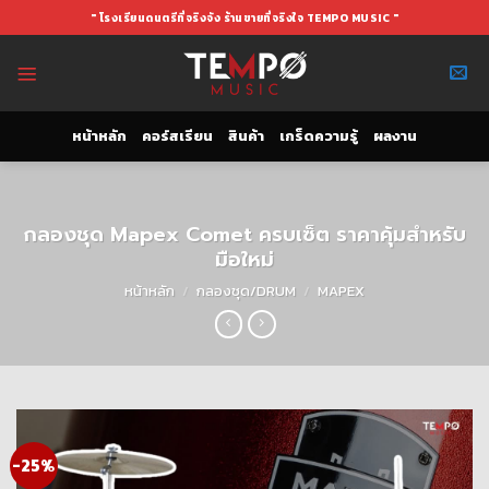
Skip
" โรงเรียนดนตรีที่จริงจัง ร้านขายที่จริงใจ TEMPO MUSIC "
to
content
หน้าหลัก
คอร์สเรียน
สินค้า
เกร็ดความรู้
ผลงาน
กลองชุด Mapex Comet ครบเซ็ต ราคาคุ้มสำหรับ
มือใหม่
หน้าหลัก
/
กลองชุด/DRUM
/
MAPEX
-25%