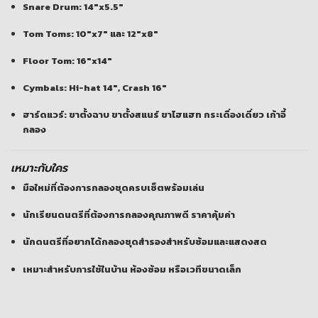
Snare Drum
: 14″x5.5″
Tom Toms
: 10″x7″ และ 12″x8″
Floor Tom
: 16″x14″
Cymbals
: Hi-hat 14″, Crash 16″
ฮาร์ดแวร์: ขาตั้งฉาบ ขาตั้งสแนร์ ขาไฮแฮท กระเดื่องเดี่ยว เก้าอี้
กลอง
เหมาะกับใคร
มือใหม่ที่ต้องการกลองชุดครบเซ็ตพร้อมเล่น
นักเรียนดนตรีที่ต้องการกลองคุณภาพดี ราคาคุ้มค่า
นักดนตรีที่อยากได้กลองชุดสำรองสำหรับซ้อมและแสดงสด
เหมาะสำหรับการใช้ในบ้าน ห้องซ้อม หรือเวทีขนาดเล็ก