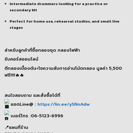
Intermediate drummers looking for a practice or
secondary kit
Perfect for home use, rehearsal studios, and small live
stages
สำหรับลูกค้าที่ซื้อกลองชุด กลองไฟฟ้า
รับคอร์สออนไลน์
ตีกลองเบื้องต้น+ไขความลับการอ่านโน้ตกลอง มูลค่า 5,500
ฟรี!!!!🔥🔥
สนใจสอบถาม และสั่งซื้อได้ที่
แอดLine@ :
https://lin.ee/ySNnAdw
เบอร์โทร :06-5123-6996
📍แผนที่ร้าน