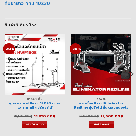
คันนายาว กทม 10230
สินค้าที่เกี่ยวข้อง
-20%
-30%
ขาตั้ง/ขาจับ
PEARL
ชุดฮาร์ดแวร์ Pearl 150S Series
กระเดื่อง Pearl Eliminator
เบา คลาสสิก ปรับขาได้
Redline คู่ปรับได้ ลื่น ตอบสนองไว
Original
Current
Original
Curren
18,525.00
฿
14,820.00
฿
18,600.00
฿
13,000.00
฿
price
price
price
price
was:
is:
was:
is:
หยิบใส่ตะกร้า
หยิบใส่ตะกร้า
฿.
18,525.00 ฿.
14,820.00 ฿.
18,600.00 ฿.
13,000