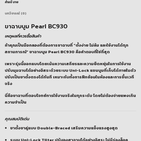
คำอธิบาย
บทวิจารณ์ (0)
ขาฉาบบูม Pearl BC930
เหตุผลที่ควรซื้อสินค้า
ถ้าคุณเป็นมือกลองที่ต้องการขาฉาบที่ “ตั้งง่าย ไม่ล้ม และใช้งานได้ทุก
สถานการณ์” ขาฉาบบูม Pearl BC930 คือคำตอบที่ใช่ที่สุด
เพราะรุ่นนี้ออกแบบโดยเน้นความเสถียรและความยืดหยุ่นในการใช้งาน
ปรับมุมฉาบได้อย่างอิสระด้วยระบบ Uni-Lock แขนบูมที่เก็บได้ภายในตัว
ปรับเป็นขาตั้งตรงได้ทันที เหมาะกับทั้งการฝึกซ้อมในห้องและการขึ้นเวที
จริง
นี่คือขาฉาบที่ตอบโจทย์การใช้งานจริงในทุกระดับ โดยไม่ต้องจ่ายแพงเกิน
ความจำเป็น
คุณสมบัติเด่น
ขาตั้งขาคู่แบบ Double-Braced เสริมความแข็งแรงสูงสุด
ระบบ Uni-Lock Tilter ปรับองศาฉาบได้อย่างอิสระ ไม่มีร่องล็อค