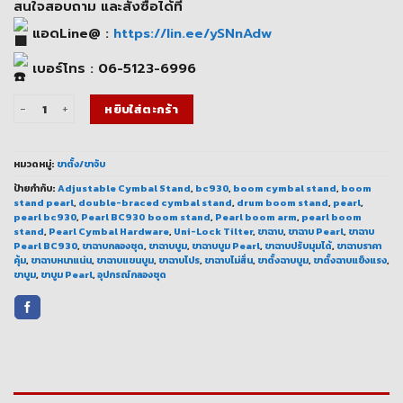
4,400.00 ฿.
3,960.00 ฿.
สนใจสอบถาม และสั่งซื้อได้ที่
แอดLine@ :
https://lin.ee/ySNnAdw
เบอร์โทร : 06-5123-6996
จำนวน ขาฉาบบูม Pearl BC930 ปรับมุมได้อิสระ แข็งแรงระดับโปร ชิ้น
หยิบใส่ตะกร้า
หมวดหมู่:
ขาตั้ง/ขาจับ
ป้ายกำกับ:
Adjustable Cymbal Stand
,
bc930
,
boom cymbal stand
,
boom
stand pearl
,
double-braced cymbal stand
,
drum boom stand
,
pearl
,
pearl bc930
,
Pearl BC930 boom stand
,
Pearl boom arm
,
pearl boom
stand
,
Pearl Cymbal Hardware
,
Uni-Lock Tilter
,
ขาฉาบ
,
ขาฉาบ Pearl
,
ขาฉาบ
Pearl BC930
,
ขาฉาบกลองชุด
,
ขาฉาบบูม
,
ขาฉาบบูม Pearl
,
ขาฉาบปรับมุมได้
,
ขาฉาบราคา
คุ้ม
,
ขาฉาบหนาแน่น
,
ขาฉาบแขนบูม
,
ขาฉาบโปร
,
ขาฉาบไม่สั่น
,
ขาตั้งฉาบบูม
,
ขาตั้งฉาบแข็งแรง
,
ขาบูม
,
ขาบูม Pearl
,
อุปกรณ์กลองชุด