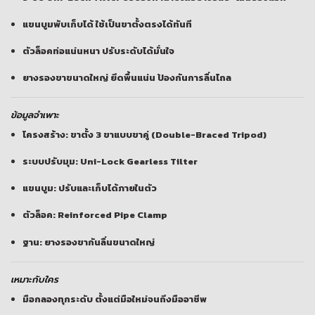
แขนบูมพับเก็บได้ ใช้เป็นขาตั้งตรงได้ทันที
ตัวล็อคท่อแน่นหนา ปรับระดับได้มั่นใจ
ยางรองขาขนาดใหญ่ ยึดพื้นแน่น ป้องกันการลื่นไถล
ข้อมูลจำเพาะ
โครงสร้าง: ขาตั้ง 3 ขาแบบขาคู่ (Double-Braced Tripod)
ระบบปรับมุม: Uni-Lock Gearless Tilter
แขนบูม: ปรับและเก็บได้ภายในตัว
ตัวล็อค: Reinforced Pipe Clamp
ฐาน: ยางรองขากันลื่นขนาดใหญ่
เหมาะกับใคร
มือกลองทุกระดับ ตั้งแต่มือใหม่จนถึงมืออาชีพ