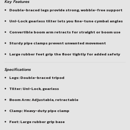
Key Features
Double-braced legs
provide strong, wobble-free support
Uni-Lock gearless tilter
lets you fine-tune cymbal angles
Convertible boom arm
retracts for straight or boom use
Sturdy pipe clamps
prevent unwanted movement
Large rubber feet
grip the floor tightly for added safety
Specifications
Legs: Double-braced tripod
Tilter: Uni-Lock, gearless
Boom Arm: Adjustable, retractable
Clamp: Heavy-duty pipe clamp
Feet: Large rubber grip base