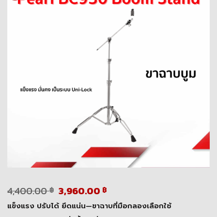
Original
Current
4,400.00
3,960.00
฿
฿
price
price
แข็งแรง ปรับได้ ยึดแน่น—ขาฉาบที่มือกลองเลือกใช้
was:
is: