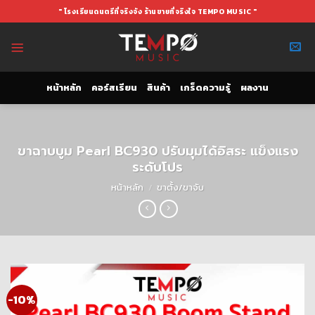
Skip
" โรงเรียนดนตรีที่จริงจัง ร้านขายที่จริงใจ TEMPO MUSIC "
to
content
หน้าหลัก
คอร์สเรียน
สินค้า
เกร็ดความรู้
ผลงาน
ขาฉาบบูม Pearl BC930 ปรับมุมได้อิสระ แข็งแรง
ระดับโปร
หน้าหลัก
/
ขาตั้ง/ขาจับ
-10%