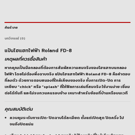
คำอธิบาย
บทวิจารณ์ (0)
แป้นไฮแฮทไฟฟ้า Roland FD-8
เหตุผลที่ควรซื้อสินค้า
หากคุณเป็นมือกลองที่ต้องการสัมผัสความสมจริงของไฮแฮทบนกลอง
ไฟฟ้า โดยไม่ต้องพึ่งฉาบจริง แป้นไฮแฮทไฟฟ้า Roland FD-8 คือคำตอบ
ที่ลงตัว ด้วยการตอบสนองที่ใกล้เคียงของจริง ทั้งการเปิด-ปิด การ
เหยียบ “chick” หรือ “splash” ที่ให้ฟีลการเล่นที่สมจริง ใช้งานง่าย เชื่อม
ต่อได้ทันที และไม่รบกวนคนรอบข้าง เหมาะสำหรับซ้อมที่บ้านหรือบนเวที
คุณสมบัติเด่น
ควบคุมระดับการเปิด-ปิดฉาบได้ละเอียด
ตั้งแต่เปิดสุด ปิดครึ่ง ไป
จนถึงปิดแน่น