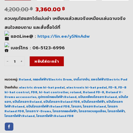
Original
Current
4,200.00
3,360.00
฿
฿
price
price
ควบคุมไฮแฮทได้แม่นยำ เหยียบแล้วสมจริงเหมือนเล่นฉาบจริง
was:
is:
4,200.00 ฿.
3,360.00 ฿.
สนใจสอบถาม และสั่งซื้อได้ที่
แอดLine@ :
https://lin.ee/ySNnAdw
เบอร์โทร : 06-5123-6996
จำนวน แป้นไฮแฮทไฟฟ้า Roland FD-8 ควบคุมเสียงสมจริง ราคาคุ้มค่า ชิ้น
หยิบใส่ตะกร้า
หมวดหมู่:
Roland
,
กลองไฟฟ้า/Electric Drum
,
ขาตั้ง/ขาจับ
,
แพดไฟฟ้า/Electric Pad
ป้ายกำกับ:
electric drum hi-hat pedal
,
electronic hi-hat pedal
,
FD-8
,
FD-8
hi-hat control
,
FD8
,
hi-hat controller
,
roland
,
Roland FD-8
,
Roland V-
Drums accessories
,
อุปกรณ์กลองไฟฟ้า Roland
,
แป้นเหยียบไฮแฮท Roland
,
แป้นไฮ
แฮท
,
แป้นไฮแฮท Roland
,
แป้นไฮแฮท Roland FD8
,
แป้นไฮแฮทไฟฟ้า
,
แป้นไฮแฮท
ไฟฟ้า Roland
,
แป้นไฮแฮทไฟฟ้า Roland FD8
,
ไฮแฮท
,
ไฮแฮท Roland
,
ไฮแฮท
Roland FD8
,
ไฮแฮท V-Drums
,
ไฮแฮทกลองไฟฟ้า
,
ไฮแฮทควบคุมเสียง
,
ไฮแฮทไฟฟ้า
,
ไฮแฮทไฟฟ้า Roland
,
ไฮแฮทไฟฟ้า Roland FD8