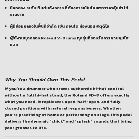
มือกลอง
ระดับเริ่มต้นถึงกลาง
ที่ต้องการแป้นไฮแฮทราคาคุ้มค่า ใช้
งานง่าย
ผู้ที่ซ้อมกลองในพื้นที่จำกัด เช่น คอนโด ห้องนอน สตูดิโอ
ผู้ใช้งานชุดกลอง
Roland V-Drums
ทุกรุ่นที่รองรับการควบคุมไฮ
แฮท
Why You Should Own This Pedal
If you’re a drummer who craves authentic hi-hat control
without a full hi-hat stand, the
Roland FD-8
offers exactly
what you need. It replicates open, half-open, and fully
closed positions with natural responsiveness. Whether
you’re practicing at home or performing on stage, this pedal
delivers the dynamic “chick” and “splash” sounds that bring
your grooves to life.