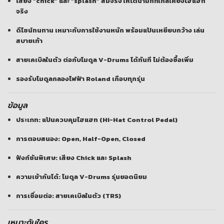
เสียง “chick” และ “splash” สมจริง
ให้ไดนามิกที่ใกล้เคียงไฮแฮท
จริง
ดีไซน์ทนทาน เหมาะกับการใช้งานหนัก
พร้อมแป้นเหยียบกว้าง เล่น
สบายเท้า
สายเคเบิลในตัว
ต่อกับโมดูล V-Drums ได้ทันที ไม่ต้องซื้อเพิ่ม
รองรับโมดูลกลองไฟฟ้า Roland เกือบทุกรุ่น
ข้อมูล
ประเภท: แป้นควบคุมไฮแฮท (Hi-Hat Control Pedal)
การตอบสนอง: Open, Half-Open, Closed
ฟังก์ชันพิเศษ: เสียง Chick และ Splash
ความเข้ากันได้: โมดูล V-Drums รุ่นยอดนิยม
การเชื่อมต่อ: สายเคเบิลในตัว (TRS)
เหมาะกับใคร