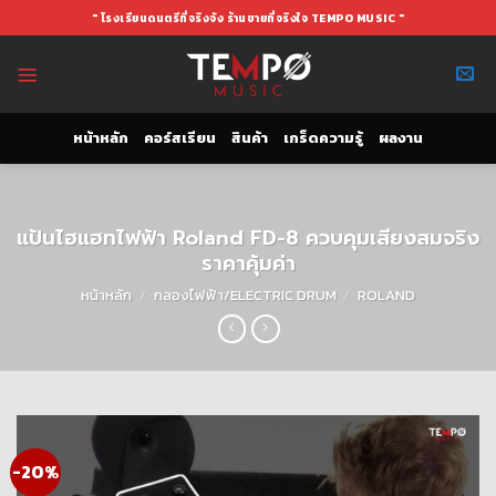
Skip
" โรงเรียนดนตรีที่จริงจัง ร้านขายที่จริงใจ TEMPO MUSIC "
to
content
หน้าหลัก
คอร์สเรียน
สินค้า
เกร็ดความรู้
ผลงาน
แป้นไฮแฮทไฟฟ้า Roland FD-8 ควบคุมเสียงสมจริง
ราคาคุ้มค่า
หน้าหลัก
/
กลองไฟฟ้า/ELECTRIC DRUM
/
ROLAND
-20%