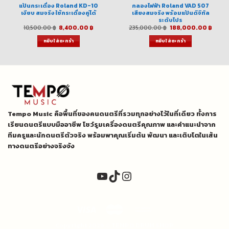
แป้นกระเดื่อง Roland KD-10
กลองไฟฟ้า Roland VAD 507
เงียบ สมจริง ใช้กระเดื่องคู่ได้
เสียงสมจริง พร้อมแป้นดิจิทัล
ระดับโปร
ent
Original
Current
Original
Curr
10,500.00
฿
8,400.00
฿
235,000.00
฿
188,000.00
฿
price
price
price
price
was:
is:
was:
is:
หยิบใส่ตะกร้า
หยิบใส่ตะกร้า
0.00 ฿.
10,500.00 ฿.
8,400.00 ฿.
235,000.00 ฿.
188,0
Tempo Music คือพื้นที่ของคนดนตรีที่รวมทุกอย่างไว้ในที่เดียว ทั้งการ
เรียนดนตรีแบบมืออาชีพ โชว์รูมเครื่องดนตรีคุณภาพ และคำแนะนำจาก
ทีมครูและนักดนตรีตัวจริง พร้อมพาคุณเริ่มต้น พัฒนา และเติบโตในเส้น
ทางดนตรีอย่างจริงจัง
YouTube
TikTok
Instagram
Copyright 2026 ©
TEMPO DRUM SHOP