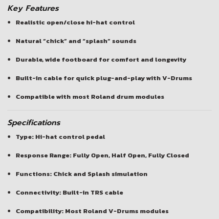
Key Features
Realistic open/close hi-hat control
Natural “chick” and “splash” sounds
Durable, wide footboard for comfort and longevity
Built-in cable for quick plug-and-play with V-Drums
Compatible with most Roland drum modules
Specifications
Type: Hi-hat control pedal
Response Range: Fully Open, Half Open, Fully Closed
Functions: Chick and Splash simulation
Connectivity: Built-in TRS cable
Compatibility: Most Roland V-Drums modules