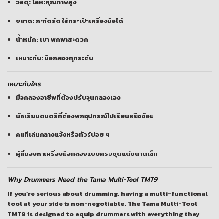
วัสดุ: โลหะคุณภาพสูง
ขนาด: กะทัดรัด ใส่กระเป๋าเครื่องมือได้
น้ำหนัก: เบา พกพาสะดวก
เหมาะกับ: มือกลองทุกระดับ
เหมาะกับใคร
มือกลองอาชีพที่ต้องปรับจูนกลองเอง
นักเรียนดนตรีที่ต้องพกอุปกรณ์ไปเรียนหรือซ้อม
คนที่เล่นกลางแจ้งหรือทัวร์บ่อย ๆ
ผู้ที่มองหาเครื่องมือกลองแบบครบชุดแต่ขนาดเล็ก
Why Drummers Need the Tama Multi-Tool TMT9
If you’re serious about drumming, having a multi-functional
tool at your side is non-negotiable. The
Tama Multi-Tool
TMT9
is designed to equip drummers with everything they