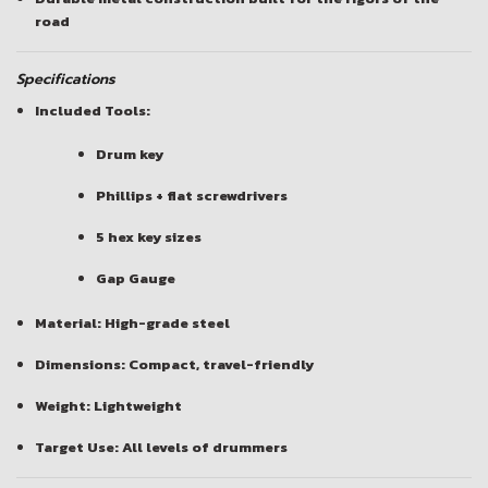
road
Specifications
Included Tools:
Drum key
Phillips + flat screwdrivers
5 hex key sizes
Gap Gauge
Material: High-grade steel
Dimensions: Compact, travel-friendly
Weight: Lightweight
Target Use: All levels of drummers