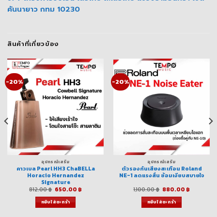
คันนายาว กทม 10230
สินค้าที่เกี่ยวข้อง
-20%
-20%
อุปกรณ์เสริม
อุปกรณ์เสริม
คาวเบล Pearl HH3 ChaBELLa
ตัวรองกันเสียงสะเทือน Roland
Horacio Hernandez
NE-1 ลดแรงสั่น ซ้อมเงียบสบายใจ
Signature
ent
Original
Current
Original
Current
812.00
฿
650.00
฿
1,100.00
฿
880.00
฿
price
price
price
price
was:
is:
was:
is:
หยิบใส่ตะกร้า
หยิบใส่ตะกร้า
0.00 ฿.
812.00 ฿.
650.00 ฿.
1,100.00 ฿.
880.00 ฿