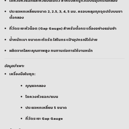
ไขควงหัวแฉกและหัวแบนในตัว สำหรับสกรูทั่วไปบนอุปกรณ์กลอง
ประแจหกเหลี่ยมขนาด 2, 2.5, 3, 4, 5 มม. ครอบคลุมทุกจุดปรับบนขา
ตั้งกลอง
ที่วัดระยะหัวน็อต (Gap Gauge) สำหรับตั้งกระเดื่องอย่างแม่นยำ
น้ำหนักเบา ขนาดกะทัดรัด ใส่ในกระเป๋าอุปกรณ์ได้ง่าย
ผลิตจากโลหะคุณภาพสูง ทนทานต่อการใช้งานหนัก
ข้อมูลจำเพาะ
เครื่องมือในชุด:
กุญแจกลอง
ไขควงหัวแฉก/แบน
ประแจหกเหลี่ยม 5 ขนาด
ที่วัดระยะ Gap Gauge