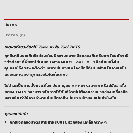
คำอธิบาย
บทวิจารณ์ (0)
เหตุผลที่ควรเลือกใช้ Tama Multi-Tool TMT9
ทุกวินาทีบนเวทีหรือห้องซ้อมมีความหมาย มือกลองที่เตรียมพร้อมมักจะมี
“ตัวช่วย” ที่พึ่งพาได้เสมอ
Tama Multi-Tool TMT9
จึงเป็นหนึ่งใน
อุปกรณ์ที่ควรพกติดตัว เพราะมันรวมเครื่องมือที่จำเป็นสำหรับการปรับ
แต่งและซ่อมบำรุงกลองไว้ในชิ้นเดียว
ไม่ว่าจะเป็นการตั้งกระเดื่อง ขันสกรูบน Hi-Hat Clutch หรือปรับขาตั้ง
กลอง TMT9 ก็สามารถจัดการได้ทันทีโดยไม่ต้องควานหากล่องเครื่องมือ
หลายชิ้น ทำให้การทำงานเป็นมืออาชีพนั้นรวดเร็วและแม่นยำยิ่งขึ้น
คุณสมบัติเด่น
กุญแจกลองมาตรฐานสำหรับปรับหัวกลองและล็อคต่าง ๆ