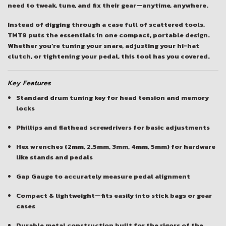
need to tweak, tune, and fix their gear—anytime, anywhere.
Instead of digging through a case full of scattered tools,
TMT9 puts the essentials in one compact, portable design.
Whether you’re tuning your snare, adjusting your hi-hat
clutch, or tightening your pedal, this tool has you covered.
Key Features
Standard drum tuning key
for head tension and memory
locks
Phillips and flathead screwdrivers
for basic adjustments
Hex wrenches (2mm, 2.5mm, 3mm, 4mm, 5mm)
for hardware
like stands and pedals
Gap Gauge
to accurately measure pedal alignment
Compact & lightweight
—fits easily into stick bags or gear
cases
Durable metal construction
built for the rigors of the