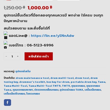
Original
Current
1,250.00
1,000.00
฿
฿
price
price
อุปกรณ์ชิ้นเดียวที่มือกลองทุกคนควรมี พกง่าย ใช้ครบ จบทุก
was:
is:
1,250.00 ฿.
1,000.00 ฿.
ปัญหาหน้างาน
สนใจสอบถาม และสั่งซื้อได้ที่
แอดLine@ :
https://lin.ee/ySNnAdw
เบอร์โทร : 06-5123-6996
จำนวน Tama Multi-Tool TMT9 | เครื่องมือกลองครบชุดในอุปกรณ์เดียว ชิ้น
หยิบใส่ตะกร้า
หมวดหมู่:
อุปกรณ์เสริม
ป้ายกำกับ:
drum maintenance tool
,
drum multi-tool
,
drum tool
,
drum
tuning key
,
drummer's toolkit
,
hex key for drum
,
portable drum key
,
Tama
,
Tama Multi-Tool
,
Tama Multi-Tool TMT9
,
TMT9
,
กุญแจกลอง
,
กุญแจกลอง
Tama
,
กุญแจกลองพกพา
,
ประแจหกเหลี่ยมกลอง
,
อุปกรณ์กลอง TAMA
,
เครื่องมือกลอง
,
เครื่องมือปรับกลอง
,
ไขควงกลอง