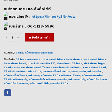
2,100.00 ฿.
1,680.00 ฿.
สนใจสอบถาม และสั่งซื้อได้ที่
แอดLine@ :
https://lin.ee/ySNnAdw
เบอร์โทร : 06-5123-6996
จำนวน หนังกลองกระเดื่อง TAMA Black Heads 22 นิ้ว เสียงแน่น ลุคดุดัน ชิ้น
หยิบใส่ตะกร้า
หมวดหมู่:
Tama
,
หนังกลอง/Drum Head
ป้ายกำกับ:
22 inch resonant drum head
,
black bass drum front head
,
black
bass drum head
,
black drum skin 22"
,
drumhead 22 inch
,
kick drum logo
head
,
resonant drumhead
,
Tama
,
tama bass drum head
,
tama drum head
,
TAMA drum head with hole
,
กลองกระเดื่องเสียงแน่น
,
กลองชุดเท่ๆ
,
หนังกระเดื่อง
,
หนังกระเดื่อง Tama
,
หนังกลอง
,
หนังกลอง 22 นิ้ว
,
หนังกลอง Tama
,
หนังกลองกระเดื่อง
TAMA
,
หนังกลองมีรู
,
หนังกลองสีดำ
,
หนังกลองเบสดรัม
,
หนังกลองไม่มีรู
,
หนังหน้าโชว์กลอง
,
หนังหน้าโชว์กลองเบส
,
หนังเบสดรัมสีดำ
,
เบสดรัม 22 นิ้ว