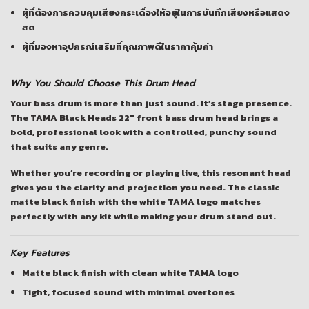
ผู้ที่ต้องการควบคุมเสียงกระเดื่องให้อยู่ในการบันทึกเสียงหรือแสดง
สด
ผู้ที่มองหาอุปกรณ์เสริมที่คุณภาพดีในราคาคุ้มค่า
Why You Should Choose This Drum Head
Your bass drum is more than just sound. It’s stage presence.
The TAMA Black Heads 22″ front bass drum head brings a
bold, professional look with a controlled, punchy sound
that suits any genre.
Whether you’re recording or playing live, this resonant head
gives you the clarity and projection you need. The classic
matte black finish with the white TAMA logo matches
perfectly with any kit while making your drum stand out.
Key Features
Matte black finish with clean white TAMA logo
Tight, focused sound with minimal overtones