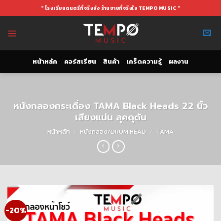
Skip
" โรงเรียนดนตรีที่จริงจัง ร้านขายที่จริงใจ TEMPO MUSIC "
to
content
หน้าหลัก
คอร์สเรียน
สินค้า
เกร็ดความรู้
ผลงาน
หนังกลองกระเดื่อง TAMA Black Heads 22 นิ้ว
เสียงแน่น ลุคดุดัน
หน้าหลัก
/
หนังกลอง/DRUM HEAD
/
TAMA
-20%