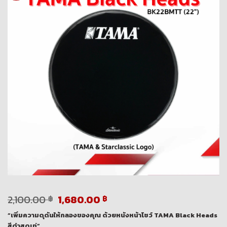
Original
Current
2,100.00
1,680.00
฿
฿
price
price
“เพิ่มความดุดันให้กลองของคุณ ด้วยหนังหน้าโชว์ TAMA Black Heads
was:
is:
สีดำสุดเท่”