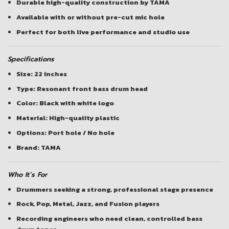
Durable high-quality construction by TAMA
Available with or without pre-cut mic hole
Perfect for both live performance and studio use
Specifications
Size: 22 inches
Type: Resonant front bass drum head
Color: Black with white logo
Material: High-quality plastic
Options: Port hole / No hole
Brand: TAMA
Who It’s For
Drummers seeking a strong, professional stage presence
Rock, Pop, Metal, Jazz, and Fusion players
Recording engineers who need clean, controlled bass