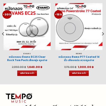
-20%
-15%
EVANS
REMO
หนังกลอง Evans EC2S Clear
หนังกลอง Remo P77 Coated 14
Rock Tom Pack เสียงพุ่ง คุมง่าย
นิ้ว เสียงแน่น ควบคุมง่าย
nt
Original
Current
Original
Current
2,050.00
฿
1,640.00
฿
1,176.00
฿
1,000.00
฿
price
price
price
price
was:
is:
was:
is:
หยิบใส่ตะกร้า
หยิบใส่ตะกร้า
00 ฿.
2,050.00 ฿.
1,640.00 ฿.
1,176.00 ฿.
1,000.00