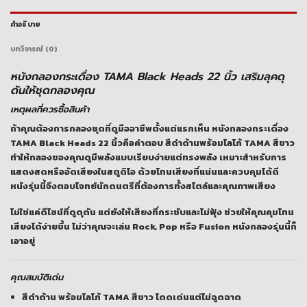
คำอธิบาย
บทวิจารณ์ (0)
หนังกลองกระเดื่อง TAMA Black Heads 22 นิ้ว เสริมลุคดุ
ดันให้ชุดกลองคุณ
เหตุผลที่ควรซื้อสินค้า
ถ้าคุณต้องการกลองชุดที่ดูมืออาชีพตั้งแต่แรกเห็น หนังกลองกระเดื่อง
TAMA Black Heads 22 นิ้วคือคำตอบ สีดำด้านพร้อมโลโก้ TAMA สีขาว
ทำให้กลองของคุณดูมีพลังแบบเรียบง่ายแต่ทรงพลัง เหมาะสำหรับการ
แสดงสดหรืออัดเสียงในสตูดิโอ ด้วยโทนเสียงที่แน่นและควบคุมได้ดี
หนังรุ่นนี้จึงตอบโจทย์นักดนตรีที่ต้องการทั้งสไตล์และคุณภาพเสียง
ไม่ใช่แค่ดีไซน์ที่ดูดุดัน แต่ยังให้เสียงที่กระชับและไม่ฟุ้ง ช่วยให้คุณคุมโทน
เสียงได้ง่ายขึ้น ไม่ว่าคุณจะเล่น Rock, Pop หรือ Fusion หนังกลองรุ่นนี้ก็
เอาอยู่
คุณสมบัติเด่น
สีดำด้าน พร้อมโลโก้ TAMA สีขาว โดดเด่นแต่ไม่ฉูดฉาด