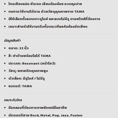
โทนเสียงแน่น ชัดเจน เสียงก้องน้อย ควบคุมง่าย
ทนทาน ใช้งานได้นาน ด้วยวัสดุคุณภาพจาก TAMA
มีให้เลือกทั้งแบบเจาะรูไมค์ และแบบไม่มีรู ตามสไตล์ที่ต้องการ
เหมาะสำหรับใช้งานจริงทั้งบนเวทีและในห้องอัดเสียง
ข้อมูลสินค้า
ขนาด: 22 นิ้ว
สี: ดำด้านพร้อมโลโก้ TAMA
ประเภท: Resonant (หน้าโชว์)
วัสดุ: พลาสติกคุณภาพสูง
ตัวเลือก: มีรูไมค์ / ไม่มีรู
แบรนด์: TAMA
เหมาะกับใคร
มือกลองที่ต้องการภาพลักษณ์มืออาชีพ
นักดนตรีสาย Rock, Metal, Pop, Jazz, Fusion