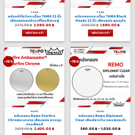
TAMA
TAMA
หนังหน้าโชว์กระเดื่อง TAMA 22 นิ้ว
หนังกลองกระเดื่อง TAMA Black
เสียงแน่นคมชัดเวทีไหนก็เอาอยู่
Heads 22 นิ้ว เสียงแน่น ลุคดุดัน
Original
Current
Original
Current
2,575.00
฿
2,060.00
฿
2,100.00
฿
1,680.00
฿
price
price
price
price
was:
is:
was:
is:
หยิบใส่ตะกร้า
หยิบใส่ตะกร้า
2,575.00 ฿.
2,060.00 ฿.
2,100.00 ฿.
1,680.00
-15%
-15%
REMO
REMO
หนังกลอง Remo Starfire
หนังกลอง Remo Diplomat
Chrome เงางาม เสียงแน่น ควบคุม
Clear เสียงใส กว้าง ตอบสนองไว
หางเสียงดี
Original
Current
Price
2,823.00
฿
2,400.00
฿
580.00
฿
–
1,020.00
฿
price
price
range:
was:
is:
580.00 