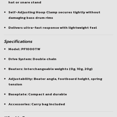
hat or snare stand
Self-Adjusting Hoop Clamp
secures tightly without
damaging bass drum rims
Delivers ultra-fast response with lightweight feel
Specifications
Model: PF1000TW
Drive System: Double chain
Beaters: Interchangeable weights (0g, 10g, 20g)
Adjustability: Beater angle, footboard height, spring
tension
Baseplate: Compact and durable
Accessories: Carry bag included