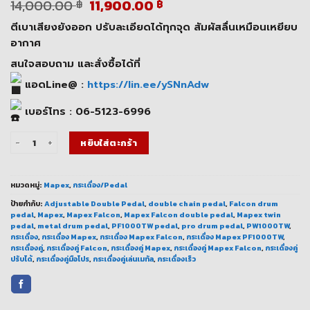
Original
Current
14,000.00
11,900.00
฿
฿
price
price
ตีเบาเสียงยังออก ปรับละเอียดได้ทุกจุด สัมผัสลื่นเหมือนเหยียบ
was:
is:
14,000.00 ฿.
11,900.00 ฿.
อากาศ
สนใจสอบถาม และสั่งซื้อได้ที่
แอดLine@ :
https://lin.ee/ySNnAdw
เบอร์โทร : 06-5123-6996
จำนวน กระเดื่องคู่ Mapex Falcon เร็ว ลื่น ปรับได้ละเอียด ชิ้น
หยิบใส่ตะกร้า
หมวดหมู่:
Mapex
,
กระเดื่อง/Pedal
ป้ายกำกับ:
Adjustable Double Pedal
,
double chain pedal
,
Falcon drum
pedal
,
Mapex
,
Mapex Falcon
,
Mapex Falcon double pedal
,
Mapex twin
pedal
,
metal drum pedal
,
PF1000TW pedal
,
pro drum pedal
,
PW1000TW
,
กระเดื่อง
,
กระเดื่อง Mapex
,
กระเดื่อง Mapex Falcon
,
กระเดื่อง Mapex PF1000TW
,
กระเดื่องคู่
,
กระเดื่องคู่ Falcon
,
กระเดื่องคู่ Mapex
,
กระเดื่องคู่ Mapex Falcon
,
กระเดื่องคู่
ปรับได้
,
กระเดื่องคู่มือโปร
,
กระเดื่องคู่เล่นเมทัล
,
กระเดื่องเร็ว