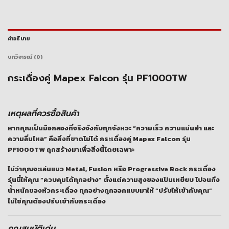
คำอธิบาย
บทวิจารณ์ (0)
กระเดื่องคู่ Mapex Falcon รุ่น PF1000TW
เหตุผลที่ควรซื้อสินค้า
หากคุณเป็นมือกลองที่จริงจังกับทุกจังหวะ “ความเร็ว ความแม่นยำ และ
ความลื่นไหล” คือสิ่งที่ขาดไม่ได้ กระเดื่องคู่
Mapex Falcon รุ่น
PF1000TW
ถูกสร้างมาเพื่อสิ่งนี้โดยเฉพาะ
ไม่ว่าคุณจะเล่นแนว Metal, Fusion หรือ Progressive Rock กระเดื่อง
รุ่นนี้ให้คุณ “ควบคุมได้ทุกอย่าง” ตั้งแต่ความสูงของแป้นเหยียบ ไปจนถึง
น้ำหนักของหัวกระเดื่อง ทุกอย่างถูกออกแบบมาให้ “ปรับให้เข้ากับคุณ”
ไม่ใช่คุณต้องปรับเข้ากับกระเดื่อง
คุณสมบัติเด่น