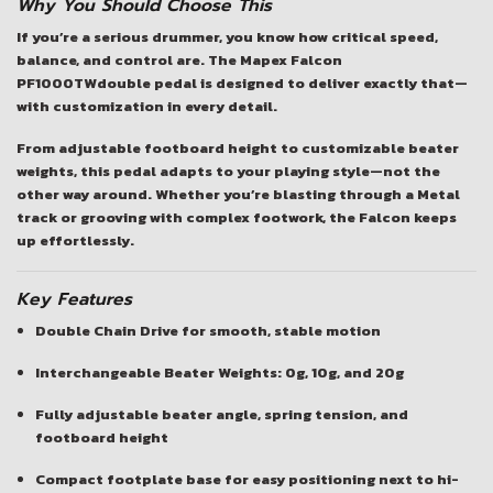
Why You Should Choose This
If you’re a serious drummer, you know how critical speed,
balance, and control are. The
Mapex Falcon
PF1000TW
double pedal is designed to deliver exactly that—
with customization in every detail.
From adjustable footboard height to customizable beater
weights, this pedal adapts to
your
playing style—not the
other way around. Whether you’re blasting through a Metal
track or grooving with complex footwork, the Falcon keeps
up effortlessly.
Key Features
Double Chain Drive
for smooth, stable motion
Interchangeable Beater Weights
: 0g, 10g, and 20g
Fully adjustable
beater angle
,
spring tension
, and
footboard height
Compact footplate base
for easy positioning next to hi-