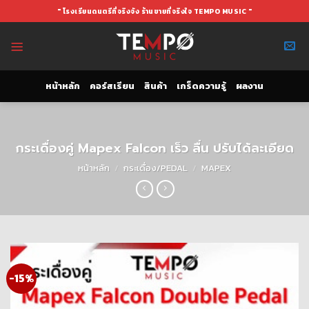
Skip
" โรงเรียนดนตรีที่จริงจัง ร้านขายที่จริงใจ TEMPO MUSIC "
to
content
หน้าหลัก
คอร์สเรียน
สินค้า
เกร็ดความรู้
ผลงาน
กระเดื่องคู่ Mapex Falcon เร็ว ลื่น ปรับได้ละเอียด
หน้าหลัก
/
กระเดื่อง/PEDAL
/
MAPEX
-15%