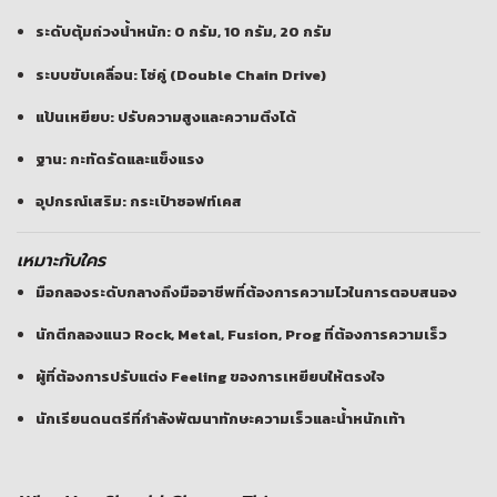
ระดับตุ้มถ่วงน้ำหนัก: 0 กรัม, 10 กรัม, 20 กรัม
ระบบขับเคลื่อน: โซ่คู่ (Double Chain Drive)
แป้นเหยียบ: ปรับความสูงและความตึงได้
ฐาน: กะทัดรัดและแข็งแรง
อุปกรณ์เสริม: กระเป๋าซอฟท์เคส
เหมาะกับใคร
มือกลองระดับกลางถึงมืออาชีพที่ต้องการความไวในการตอบสนอง
นักตีกลองแนว Rock, Metal, Fusion, Prog ที่ต้องการความเร็ว
ผู้ที่ต้องการปรับแต่ง Feeling ของการเหยียบให้ตรงใจ
นักเรียนดนตรีที่กำลังพัฒนาทักษะความเร็วและน้ำหนักเท้า