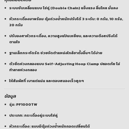
ระบบขับเคลื่อนแบบ
โซ่คู่ (Double Chain)
แข็งแรง ลื่นไหล มั่นคง
หัวกระเดื่องมาพร้อม
ตุ้มถ่วงน้ำหนักปรับได้ 3 ระดับ
: 0 กรัม, 10 กรัม,
20 กรัม
ปรับองศาหัวกระเดื่อง, ความสูงแป้นเหยียบ, และความตึงสปริงได้
ตามใจ
ฐานเล็กกระทัดรัด ช่วยจัดตำแหน่งใกล้ขาตั้งอื่นๆ ได้ง่าย
ตัวยึดห่วงกลองแบบ
Self-Adjusting Hoop Clamp
ปลอดภัย ไม่
ทำลายห่วงกลอง
ให้สัมผัสที่
เบาแต่แน่น
และตอบสนองเร็วสุดๆ
ข้อมูล
รุ่น: PF1000TW
ประเภท: กระเดื่องคู่ระบบโซ่คู่
หัวกระเดื่อง: แบบมีตุ้มถ่วงน้ำหนักถอดเปลี่ยนได้