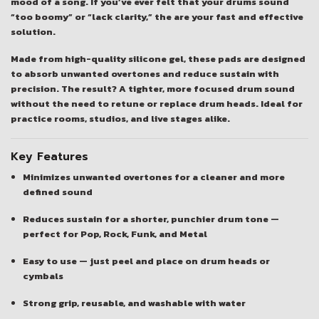
mood of a song. If you’ve ever felt that your drums sound
“too boomy” or “lack clarity,” the are your fast and effective
solution.
Made from high-quality silicone gel, these pads are designed
to absorb unwanted overtones and reduce sustain with
precision. The result? A tighter, more focused drum sound
without the need to retune or replace drum heads. Ideal for
practice rooms, studios, and live stages alike.
Key Features
Minimizes unwanted overtones for a cleaner and more
defined sound
Reduces sustain for a shorter, punchier drum tone —
perfect for Pop, Rock, Funk, and Metal
Easy to use — just peel and place on drum heads or
cymbals
Strong grip, reusable, and washable with water