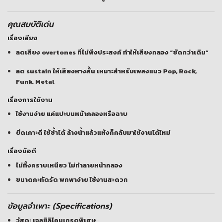
คุณสมบัติเด่น
เรื่องเสียง
ลดเสียง overtones ที่ไม่พึงประสงค์ ทำให้เสียงกลอง “ชัดกว่าเดิม”
ลด sustain ให้เสียงหางสั้น เหมาะสำหรับเพลงแนว Pop, Rock,
Funk, Metal
เรื่องการใช้งาน
ใช้งานง่าย แค่แปะบนหน้ากลองหรือฉาบ
ยึดเกาะดี ใช้ซ้ำได้ ล้างน้ำแล้วแห้งก็กลับมาใช้งานได้ใหม่
เรื่องข้อดี
ไม่ทิ้งคราบเหนียว ไม่ทำลายหน้ากลอง
ขนาดกะทัดรัด พกพาง่าย ใช้งานสะดวก
ข้อมูลจำเพาะ (Specifications)
วัสดุ:
เจลซิลิโคนเกรดพิเศษ