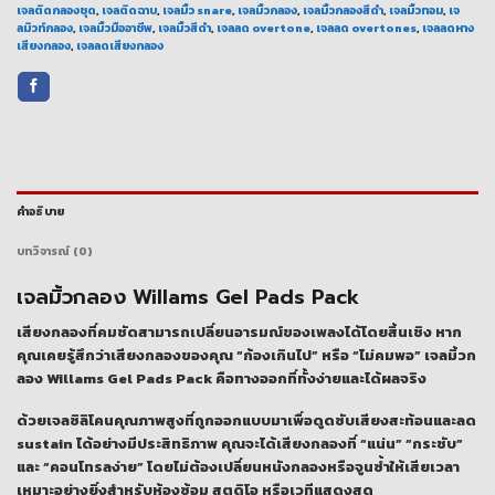
เจลติดกลองชุด
,
เจลติดฉาบ
,
เจลมิ้ว snare
,
เจลมิ้วกลอง
,
เจลมิ้วกลองสีดำ
,
เจลมิ้วทอม
,
เจ
ลมิวท์กลอง
,
เจลมิ้วมืออาชีพ
,
เจลมิ้วสีดำ
,
เจลลด overtone
,
เจลลด overtones
,
เจลลดหาง
เสียงกลอง
,
เจลลดเสียงกลอง
คำอธิบาย
บทวิจารณ์ (0)
เจลมิ้วกลอง Willams Gel Pads Pack
เสียงกลองที่คมชัดสามารถเปลี่ยนอารมณ์ของเพลงได้โดยสิ้นเชิง หาก
คุณเคยรู้สึกว่าเสียงกลองของคุณ “ก้องเกินไป” หรือ “ไม่คมพอ” เจลมิ้วก
ลอง Willams Gel Pads Pack คือทางออกที่ทั้งง่ายและได้ผลจริง
ด้วยเจลซิลิโคนคุณภาพสูงที่ถูกออกแบบมาเพื่อดูดซับเสียงสะท้อนและลด
sustain ได้อย่างมีประสิทธิภาพ คุณจะได้เสียงกลองที่ “แน่น” “กระชับ”
และ “คอนโทรลง่าย” โดยไม่ต้องเปลี่ยนหนังกลองหรือจูนซ้ำให้เสียเวลา
เหมาะอย่างยิ่งสำหรับห้องซ้อม สตูดิโอ หรือเวทีแสดงสด