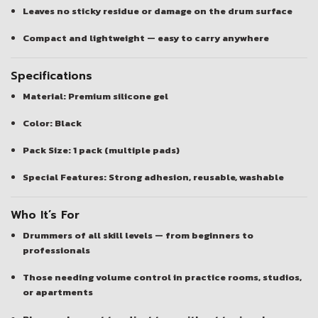
Leaves no sticky residue or damage on the drum surface
Compact and lightweight — easy to carry anywhere
Specifications
Material:
Premium silicone gel
Color:
Black
Pack Size:
1 pack (multiple pads)
Special Features:
Strong adhesion, reusable, washable
Who It’s For
Drummers of all skill levels — from beginners to
professionals
Those needing volume control in practice rooms, studios,
or apartments