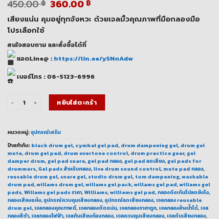
Original
Current
450.00
360.00
฿
฿
price
price
เสียงแน่น คุมอยู่ทุกจังหวะ ด้วยเจลมิ้วคุณภาพที่มือกลองมือ
was:
is:
450.00 ฿.
360.00 ฿.
โปรเลือกใช้
สนใจสอบถาม และสั่งซื้อได้ที่
แอดLine@ :
https://lin.ee/ySNnAdw
เบอร์โทร : 06-5123-6996
จำนวน เจลมิ้วกลอง Willams Gel Pads Pack ชิ้น
หยิบใส่ตะกร้า
หมวดหมู่:
อุปกรณ์เสริม
ป้ายกำกับ:
black drum gel
,
cymbal gel pad
,
drum dampening gel
,
drum gel
mute
,
drum gel pad
,
drum overtone control
,
drum practice gear
,
gel
damper drum
,
gel pad snare
,
gel pad กลอง
,
gel pad ลดเสียง
,
gel pads for
drummers
,
Gel pads สำหรับกลอง
,
live drum sound control
,
mute pad กลอง
,
reusable drum gel
,
snare gel
,
studio drum gel
,
tom dampening
,
washable
drum pad
,
willams drum gel
,
willams gel pack
,
willams gel pad
,
willams gel
pads
,
Willams gel pads ราคา
,
Williams
,
williams gel pad
,
กลองดังเกินไปลดยังไง
,
กลองเสียงแห้ง
,
อุปกรณ์ควบคุมเสียงกลอง
,
อุปกรณ์ลดเสียงกลอง
,
เจลกลอง reusable
drum gel
,
เจลกลองคุณภาพดี
,
เจลกลองติดแน่น
,
เจลกลองราคาถูก
,
เจลกลองล้างน้ำได้
,
เจล
กลองสีดำ
,
เจลกลองไฟฟ้า
,
เจลกันเสียงก้องกลอง
,
เจลควบคุมเสียงกลอง
,
เจลดับเสียงกลอง
,