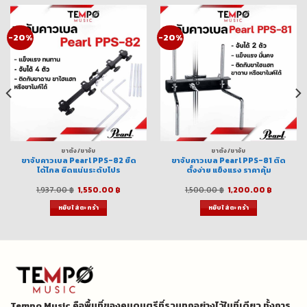
-20%
-20%
ขาตั้ง/ขาจับ
ขาตั้ง/ขาจับ
ขาจับคาวเบล Pearl PPS-82 ยืด
ขาจับคาวเบล Pearl PPS-81 ติด
ได้ไกล ยึดแน่นระดับโปร
ตั้งง่าย แข็งแรง ราคาคุ้ม
nt
Original
Current
Original
Current
1,937.00
฿
1,550.00
฿
1,500.00
฿
1,200.00
฿
price
price
price
price
was:
is:
was:
is:
หยิบใส่ตะกร้า
หยิบใส่ตะกร้า
00 ฿.
1,937.00 ฿.
1,550.00 ฿.
1,500.00 ฿.
1,200.00
Tempo Music คือพื้นที่ของคนดนตรีที่รวมทุกอย่างไว้ในที่เดียว ทั้งการ