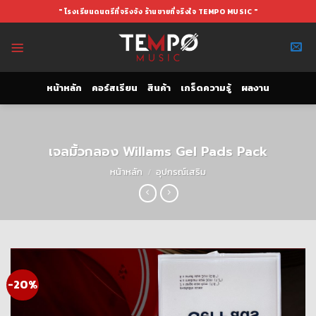
Skip
" โรงเรียนดนตรีที่จริงจัง ร้านขายที่จริงใจ TEMPO MUSIC "
to
content
หน้าหลัก
คอร์สเรียน
สินค้า
เกร็ดความรู้
ผลงาน
เจลมิ้วกลอง Willams Gel Pads Pack
หน้าหลัก
/
อุปกรณ์เสริม
-20%