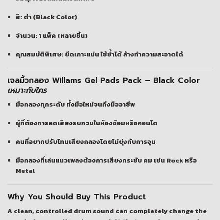
สี:
ดำ (Black Color)
จำนวน:
1 แพ็ค (หลายชิ้น)
คุณสมบัติพิเศษ:
ยึดเกาะแน่น ใช้ซ้ำได้ ล้างทำความสะอาดได้
เจลมิ้วกลอง Willams Gel Pads Pack – Black Color
เหมาะกับใคร
มือกลองทุกระดับ ทั้งมือใหม่จนถึงมืออาชีพ
ผู้ที่ต้องการลดเสียงรบกวนในห้องซ้อมหรือคอนโด
คนที่อยากปรับโทนเสียงกลองโดยไม่ยุ่งกับการจูน
มือกลองที่เล่นแนวเพลงต้องการเสียงกระชับ คม เช่น Rock หรือ
Metal
Why You Should Buy This Product
A clean, controlled drum sound can completely change the