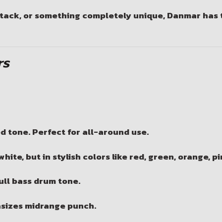
ttack
, or something
completely unique
, Danmar has 
rs
 tone. Perfect for all-around use.
ite, but in stylish colors like red, green, orange, pi
ull bass drum tone.
sizes midrange punch.