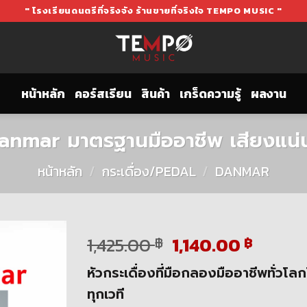
" โรงเรียนดนตรีที่จริงจัง ร้านขายที่จริงใจ TEMPO MUSIC "
หน้าหลัก
คอร์สเรียน
สินค้า
เกร็ดความรู้
ผลงาน
 Danmar มาตรฐานมืออาชีพ เสียงแ
หน้าหลัก
/
กระเดื่อง/PEDAL
/
DANMAR
Original
Curre
1,425.00
1,140.00
฿
฿
price
price
หัวกระเดื่องที่มือกลองมืออาชีพทั่วโลก
was:
is:
1,425.00 ฿.
1,140.
ทุกเวที