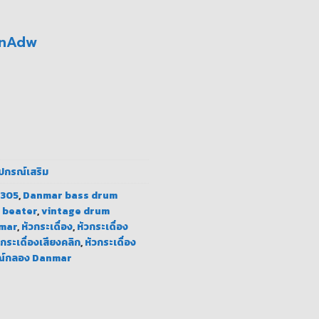
NnAdw
เสียงแน่น ตอบสนองไว ชิ้น
ุปกรณ์เสริม
 305
,
Danmar bass drum
 beater
,
vintage drum
nmar
,
หัวกระเดื่อง
,
หัวกระเดื่อง
วกระเดื่องเสียงคลิก
,
หัวกระเดื่อง
ณ์กลอง Danmar