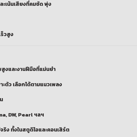
น้นเสียงที่คมชัด พุ่ง
ร็วสูง
สูงและงานฝีมือที่แม่นยำ
พาะตัว เลือกได้ตามแนวเพลง
าน
ama, DW, Pearl ฯลฯ
จริง ทั้งในสตูดิโอและคอนเสิร์ต