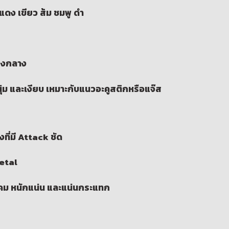
ีแดง เขียว ส้ม ชมพู ดำ
ียงกลาง
นุ่ม และเงียบ เหมาะกับแนวอะคูสติกหรือแจ๊ส
งที่มี Attack ชัด
etal
งคม หนักแน่น และแน่นกระแทก