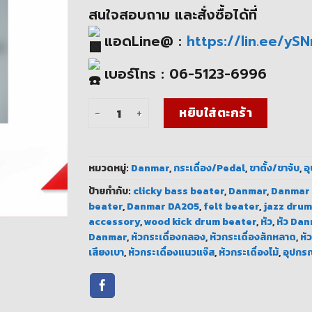
สนใจสอบถาม และสั่งซื้อได้ที่
แอดLine@ :
https://lin.ee/yS
เบอร์โทร : 06-5123-6996
จำนวน หัวกระเดื่อง Danmar มาตรฐานมืออาชีพ 
หยิบใส่ตะกร้า
หมวดหมู่:
Danmar
,
กระเดื่อง/Pedal
,
ขาตั้ง/ขาจับ
,
อ
ป้ายกำกับ:
clicky bass beater
,
Danmar
,
Danmar
beater
,
Danmar DA205
,
felt beater
,
jazz drum
accessory
,
wood kick drum beater
,
หัว
,
หัว Da
Danmar
,
หัวกระเดื่องกลอง
,
หัวกระเดื่องสักหลาด
,
หั
เสียงเบา
,
หัวกระเดื่องแนวแจ๊ส
,
หัวกระเดื่องไม้
,
อุปกร