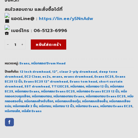
730.00 ฿.
584.00 ฿.
สนใจสอบถาม และสั่งซื้อได้ที่
แอดLine@ :
https://lin.ee/ySNnAdw
เบอร์โทร : 06-5123-6996
จำนวน หนังกลอง Evans EC2S 12 นิ้ว ใส 2 ชั้น เสียงทุ้มแน่น คุมง่าย ชิ้น
หยิบใส่ตะกร้า
หมวดหมู่:
Evans
,
หนังกลอง/Drum Head
ป้ายกำกับ:
12 inch drumhead
,
12"
,
clear 2-ply drumhead
,
deep tone
drumhead
,
EC2 Clear
,
ec2s
,
evans
,
evans drumhead
,
Evans EC2S
,
Evans
EC2S 12 นิ้ว
,
Evans EC2S 12" drumhead
,
Evans tom head
,
short sustain
drumhead
,
SST drumhead
,
TT12EC2S
,
หนังกลอง
,
หนังกลอง 12 นิ้ว
,
หนังกลอง
EC2S
,
หนังกลอง Evans
,
หนังกลอง Evans EC2S
,
หนังกลอง Evans EC2S 12 นิ้ว
,
หนัง
กลองควบคุมเสียง
,
หนังกลองทอม
,
หนังกลองทอม Evans
,
หนังกลองทอม Evans EC2S
,
หนัง
กลองสองชั้น
,
หนังกลองสำหรับร็อก
,
หนังกลองเสียงทุ้ม
,
หนังกลองเสียงสั้น
,
หนังกลองเสียง
แน่น
,
หนังกลองใส 2 ชั้น
,
หนังทอม
,
หนังทอม 12 นิ้ว
,
หนังทอม Evans
,
หนังทอม Evans EC2S
,
หนังทอมใส
,
หนังใส Evans