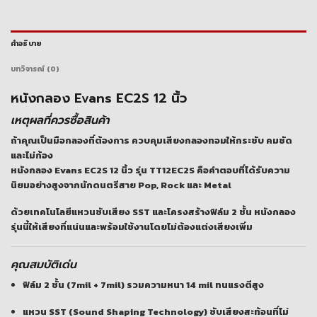
คำอธิบาย
บทวิจารณ์ (0)
หนังกลอง Evans EC2S 12 นิ้ว
เหตุผลที่ควรซื้อสินค้า
ถ้าคุณเป็นมือกลองที่ต้องการ
ควบคุมเสียงกลองทอมให้กระชับ คมชัด
และไม่ก้อง
หนังกลอง Evans EC2S 12 นิ้ว รุ่น TT12EC2S
คือคำตอบที่ได้รับความ
นิยมอย่างสูงจากนักดนตรีสาย Pop, Rock และ Metal
ด้วยเทคโนโลยีแหวนซับเสียง SST และโครงสร้างฟิล์ม 2 ชั้น หนังกลอง
รุ่นนี้ให้เสียงที่แน่นและพร้อมใช้งานโดยไม่ต้องแต่งเสียงเพิ่ม
คุณสมบัติเด่น
ฟิล์ม 2 ชั้น (7mil + 7mil)
รวมความหนา 14 mil ทนแรงตีสูง
แหวน SST (Sound Shaping Technology)
ซับเสียงสะท้อนที่ไม่