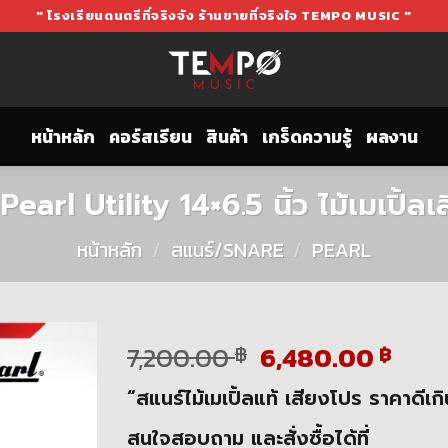
" โรงเรียนดนตรีที่จริงจัง ร้านขายที่จริงใจ TEMPO MUSIC "
หน้าหลัก
คอร์สเรียน
สินค้า
เกร็ดความรู้
ผลงาน
Pearl Utility 14×6.5 นิ้ว ไม้เมเปิ้ลเส
หน้าหลัก
/
สแนร์/SNARE
/
PEARL
Original
Curr
7,200.00
6,480.00
฿
฿
price
pric
“สแนร์ไม้เมเปิ้ลแท้ เสียงโปร ราคาดีเกิ
was:
is:
7,200.00 ฿.
6,48
สนใจสอบถาม และสั่งซื้อได้ที่