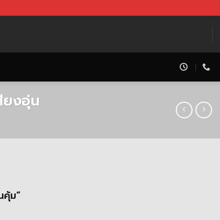
ียงอุ่น
ent
e
นคุ้ม”
0.00 ฿.