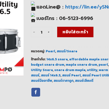
แอดLine@ :
https://lin.ee/yS
เบอร์โทร : 06-5123-6996
จำนวน สแนร์ Pearl Utility 14x6.5 นิ้ว ไม้เมเปิ้ลเส
หยิบใส่ตะกร้า
หมวดหมู่:
Pearl
,
สแนร์/Snare
ป้ายกำกับ:
14x6.5 snare
,
affordable maple snar
budget snare drum
,
maple snare drum
,
pearl
Utility Snare
,
snare drum maple
,
utility
,
warm 
สแนร์
,
สแนร์ 14x6.5
,
สแนร์ Pearl
,
สแนร์ Pearl Util
สแนร์มืออาชีพ
,
สแนร์ราคาถูก
,
สแนร์เสียงดี