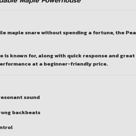
fordable Maple Powerhouse
tile maple snare without spending a fortune, the
Pear
e is known for, along with quick response and great 
performance at a beginner-friendly price.
 resonant sound
strong backbeats
ntrol