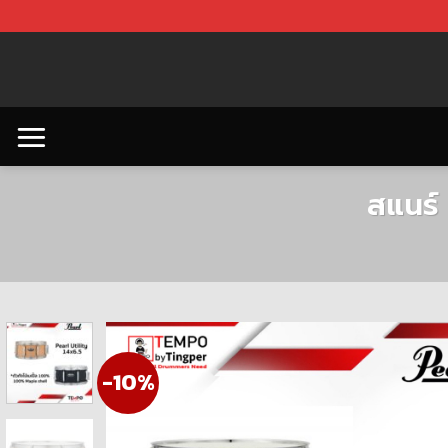
Skip
to
content
สแนร์ 
-10%