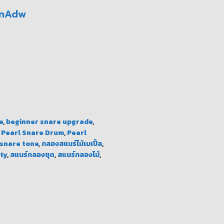
NnAdw
ียงอุ่น ชิ้น
e
,
beginner snare upgrade
,
,
Pearl Snare Drum
,
Pearl
snare tone
,
กลองสแนร์ไม้เมเปิ้ล
,
ity
,
สแนร์กลองชุด
,
สแนร์กลองไม้
,