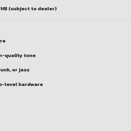
THB (subject to dealer)
are
h-quality tone
funk, or jazz
ro-level hardware