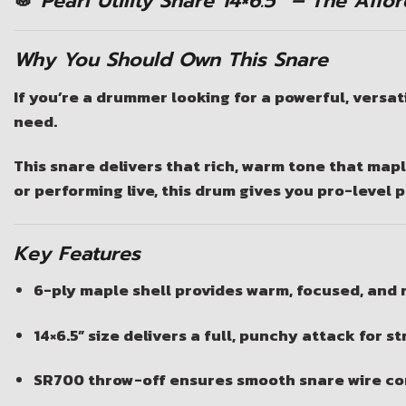
🥁
Pearl Utility Snare 14×6.5” – The Af
Why You Should Own This Snare
If you’re a drummer looking for a powerful, versa
need.
This snare delivers that rich, warm tone that mapl
or performing live, this drum gives you pro-level 
Key Features
6-ply maple shell provides warm, focused, and
14×6.5” size delivers a full, punchy attack for 
SR700 throw-off ensures smooth snare wire co