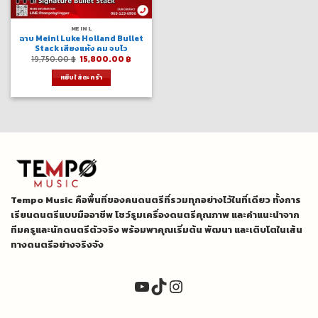
MEINL
ฉาบ Meinl Luke Holland Bullet
Stack เสียงแห้ง คม จบไว
Original
Current
19,750.00
฿
15,800.00
฿
price
price
was:
is:
หยิบใส่ตะกร้า
19,750.00 ฿.
15,800.00 ฿.
Tempo Music คือพื้นที่ของคนดนตรีที่รวมทุกอย่างไว้ในที่เดียว ทั้งการ
เรียนดนตรีแบบมืออาชีพ โชว์รูมเครื่องดนตรีคุณภาพ และคำแนะนำจาก
ทีมครูและนักดนตรีตัวจริง พร้อมพาคุณเริ่มต้น พัฒนา และเติบโตในเส้น
ทางดนตรีอย่างจริงจัง
YouTube
TikTok
Instagram