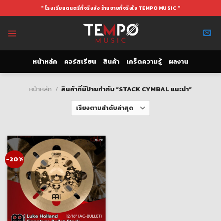
Skip
" โรงเรียนดนตรีที่จริงจัง ร้านขายที่จริงใจ TEMPO MUSIC "
to
content
หน้าหลัก
คอร์สเรียน
สินค้า
เกร็ดความรู้
ผลงาน
หน้าหลัก
/
สินค้าที่มีป้ายกำกับ “STACK CYMBAL แนะนำ”
-20%