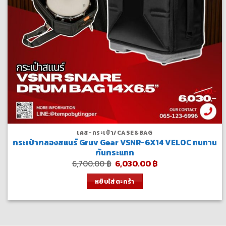
เคส-กระเป๋า/CASE&BAG
กระเป๋ากลองสแนร์ Gruv Gear VSNR-6X14 VELOC ทนทาน
กันกระแทก
Original
Current
6,700.00
฿
6,030.00
฿
price
price
was:
is:
หยิบใส่ตะกร้า
6,700.00 ฿.
6,030.00 ฿.