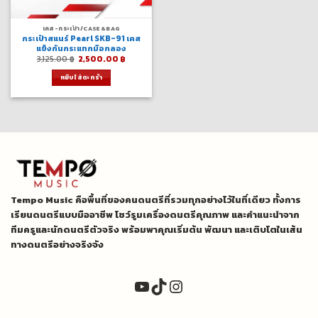
เคส-กระเป๋า/CASE&BAG
กระเป๋าสแนร์ Pearl SKB-91 เคส
แข็งกันกระแทกมือกลอง
Original
Current
3,125.00
฿
2,500.00
฿
price
price
was:
is:
หยิบใส่ตะกร้า
3,125.00 ฿.
2,500.00 ฿.
Tempo Music คือพื้นที่ของคนดนตรีที่รวมทุกอย่างไว้ในที่เดียว ทั้งการ
เรียนดนตรีแบบมืออาชีพ โชว์รูมเครื่องดนตรีคุณภาพ และคำแนะนำจาก
ทีมครูและนักดนตรีตัวจริง พร้อมพาคุณเริ่มต้น พัฒนา และเติบโตในเส้น
ทางดนตรีอย่างจริงจัง
YouTube
TikTok
Instagram