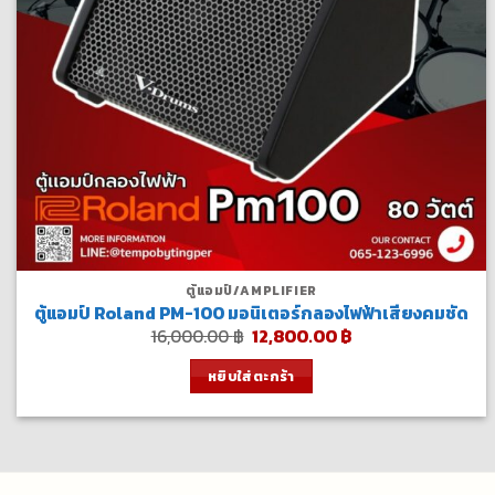
ตู้แอมป์/AMPLIFIER
ตู้แอมป์ Roland PM-100 มอนิเตอร์กลองไฟฟ้าเสียงคมชัด
Original
Current
16,000.00
฿
12,800.00
฿
price
price
was:
is:
หยิบใส่ตะกร้า
16,000.00 ฿.
12,800.00 ฿.