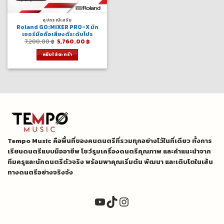
อุปกรณ์เสริม
Roland GO:MIXER PRO-X มิก
เซอร์มือถือเสียงดีระดับโปร
Original
Current
7,200.00
฿
5,760.00
฿
price
price
was:
is:
หยิบใส่ตะกร้า
7,200.00 ฿.
5,760.00 ฿.
Tempo Music คือพื้นที่ของคนดนตรีที่รวมทุกอย่างไว้ในที่เดียว ทั้งการ
เรียนดนตรีแบบมืออาชีพ โชว์รูมเครื่องดนตรีคุณภาพ และคำแนะนำจาก
ทีมครูและนักดนตรีตัวจริง พร้อมพาคุณเริ่มต้น พัฒนา และเติบโตในเส้น
ทางดนตรีอย่างจริงจัง
YouTube
TikTok
Instagram