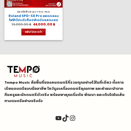
แพดไฟฟ้า/ELECTRIC PAD
Roland SPD-SX Pro แพดกลอง
ไฟฟ้าโปรตัวท็อปสำหรับแสดงสด
Original
Current
55,000.00
฿
44,000.00
฿
price
price
was:
is:
หยิบใส่ตะกร้า
55,000.00 ฿.
44,000.00 ฿.
Tempo Music คือพื้นที่ของคนดนตรีที่รวมทุกอย่างไว้ในที่เดียว ทั้งการ
เรียนดนตรีแบบมืออาชีพ โชว์รูมเครื่องดนตรีคุณภาพ และคำแนะนำจาก
ทีมครูและนักดนตรีตัวจริง พร้อมพาคุณเริ่มต้น พัฒนา และเติบโตในเส้น
ทางดนตรีอย่างจริงจัง
YouTube
TikTok
Instagram