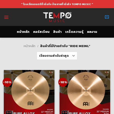
Skip
" โรงเรียนดนตรีที่จริงจัง ร้านขายที่จริงใจ TEMPO MUSIC "
to
content
หน้าหลัก
คอร์สเรียน
สินค้า
เกร็ดความรู้
ผลงาน
หน้าหลัก
/
สินค้าที่มีป้ายกำกับ “RIDE MEINL”
-10%
-10%