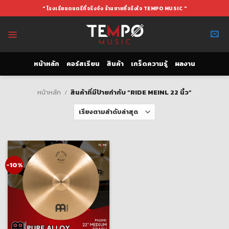
Skip
" โรงเรียนดนตรีที่จริงจัง ร้านขายที่จริงใจ TEMPO MUSIC "
to
content
หน้าหลัก
คอร์สเรียน
สินค้า
เกร็ดความรู้
ผลงาน
หน้าหลัก
/
สินค้าที่มีป้ายกำกับ “RIDE MEINL 22 นิ้ว”
-10%