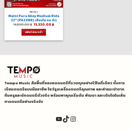
MEINL
Meinl Pure Alloy Medium Ride
22″ (PA22MR) เสียงใส คม ชัด
Original
Current
14,800.00
฿
13,320.00
฿
price
price
was:
is:
หยิบใส่ตะกร้า
14,800.00 ฿.
13,320.00 ฿.
Tempo Music คือพื้นที่ของคนดนตรีที่รวมทุกอย่างไว้ในที่เดียว ทั้งการ
เรียนดนตรีแบบมืออาชีพ โชว์รูมเครื่องดนตรีคุณภาพ และคำแนะนำจาก
ทีมครูและนักดนตรีตัวจริง พร้อมพาคุณเริ่มต้น พัฒนา และเติบโตในเส้น
ทางดนตรีอย่างจริงจัง
YouTube
TikTok
Instagram