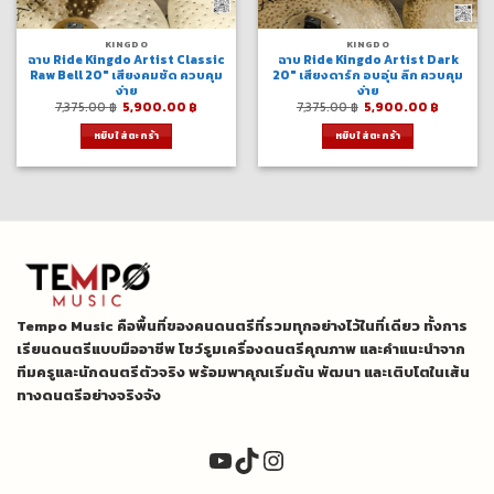
KINGDO
KINGDO
ฉาบ Ride Kingdo Artist Classic
ฉาบ Ride Kingdo Artist Dark
Raw Bell 20″ เสียงคมชัด ควบคุม
20″ เสียงดาร์ก อบอุ่น ลึก ควบคุม
ง่าย
ง่าย
Original
Current
Original
Current
7,375.00
฿
5,900.00
฿
7,375.00
฿
5,900.00
฿
price
price
price
price
was:
is:
was:
is:
หยิบใส่ตะกร้า
หยิบใส่ตะกร้า
7,375.00 ฿.
5,900.00 ฿.
7,375.00 ฿.
5,900.0
Tempo Music คือพื้นที่ของคนดนตรีที่รวมทุกอย่างไว้ในที่เดียว ทั้งการ
เรียนดนตรีแบบมืออาชีพ โชว์รูมเครื่องดนตรีคุณภาพ และคำแนะนำจาก
ทีมครูและนักดนตรีตัวจริง พร้อมพาคุณเริ่มต้น พัฒนา และเติบโตในเส้น
ทางดนตรีอย่างจริงจัง
YouTube
TikTok
Instagram