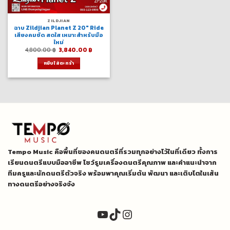
ZILDJIAN
ฉาบ Zildjian Planet Z 20″ Ride
เสียงคมชัด สดใส เหมาะสำหรับมือ
ใหม่
Original
Current
4,800.00
฿
3,840.00
฿
price
price
was:
is:
หยิบใส่ตะกร้า
4,800.00 ฿.
3,840.00 ฿.
Tempo Music คือพื้นที่ของคนดนตรีที่รวมทุกอย่างไว้ในที่เดียว ทั้งการ
เรียนดนตรีแบบมืออาชีพ โชว์รูมเครื่องดนตรีคุณภาพ และคำแนะนำจาก
ทีมครูและนักดนตรีตัวจริง พร้อมพาคุณเริ่มต้น พัฒนา และเติบโตในเส้น
ทางดนตรีอย่างจริงจัง
YouTube
TikTok
Instagram