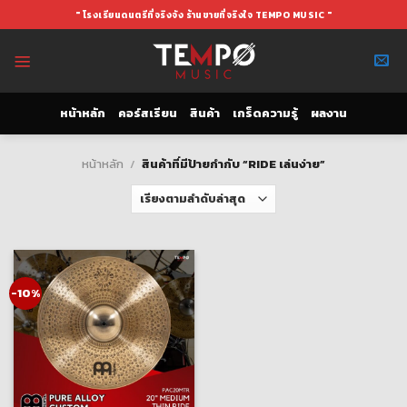
Skip
" โรงเรียนดนตรีที่จริงจัง ร้านขายที่จริงใจ TEMPO MUSIC "
to
content
หน้าหลัก
คอร์สเรียน
สินค้า
เกร็ดความรู้
ผลงาน
หน้าหลัก
/
สินค้าที่มีป้ายกำกับ “RIDE เล่นง่าย”
-10%