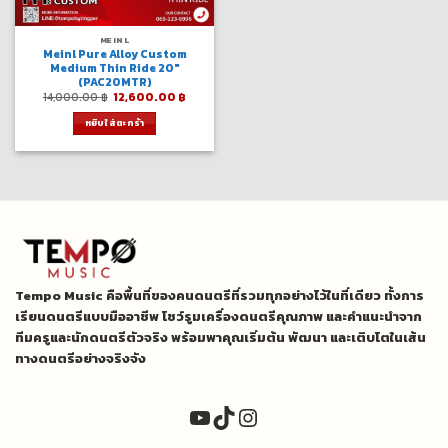
MEINL
Meinl Pure Alloy Custom
Medium Thin Ride 20″
(PAC20MTR)
Original
Current
14,000.00
฿
12,600.00
฿
price
price
was:
is:
หยิบใส่ตะกร้า
14,000.00 ฿.
12,600.00 ฿.
Tempo Music คือพื้นที่ของคนดนตรีที่รวมทุกอย่างไว้ในที่เดียว ทั้งการ
เรียนดนตรีแบบมืออาชีพ โชว์รูมเครื่องดนตรีคุณภาพ และคำแนะนำจาก
ทีมครูและนักดนตรีตัวจริง พร้อมพาคุณเริ่มต้น พัฒนา และเติบโตในเส้น
ทางดนตรีอย่างจริงจัง
YouTube
TikTok
Instagram