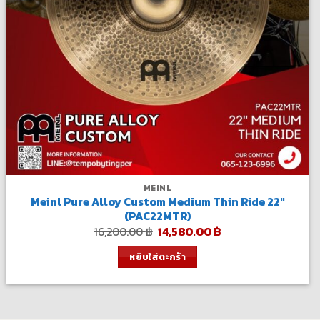
MEINL
Meinl Pure Alloy Custom Medium Thin Ride 22″
(PAC22MTR)
Original
Current
16,200.00
฿
14,580.00
฿
price
price
was:
is:
หยิบใส่ตะกร้า
16,200.00 ฿.
14,580.00 ฿.