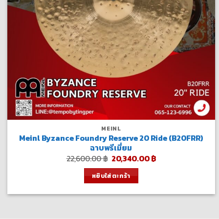
MEINL
Meinl Byzance Foundry Reserve 20 Ride (B20FRR)
ฉาบพรีเมี่ยม
Original
Current
22,600.00
฿
20,340.00
฿
price
price
was:
is:
หยิบใส่ตะกร้า
22,600.00 ฿.
20,340.00 ฿.