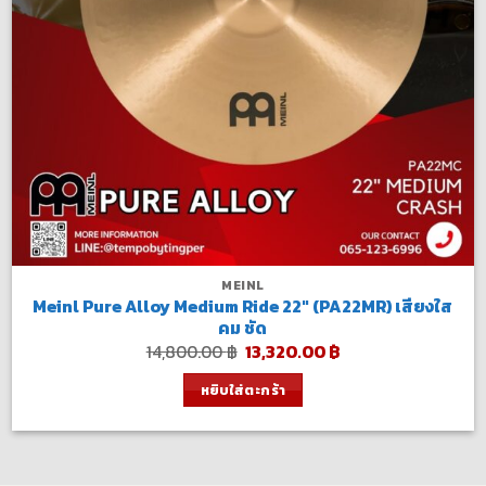
MEINL
Meinl Pure Alloy Medium Ride 22″ (PA22MR) เสียงใส
คม ชัด
Original
Current
14,800.00
฿
13,320.00
฿
price
price
was:
is:
หยิบใส่ตะกร้า
14,800.00 ฿.
13,320.00 ฿.