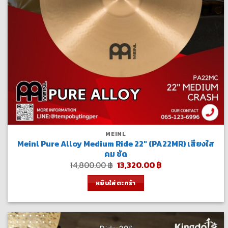
MEINL
Meinl Pure Alloy Medium Ride 22″ (PA22MR) เสียงใส
คม ชัด
Original
Current
14,800.00
฿
13,320.00
฿
price
price
was:
is:
หยิบใส่ตะกร้า
14,800.00 ฿.
13,320.00 ฿.