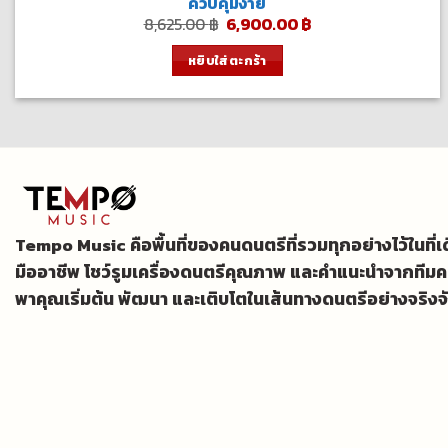
ควบคุมง่าย
Original
Current
8,625.00
฿
6,900.00
฿
price
price
was:
is:
หยิบใส่ตะกร้า
8,625.00 ฿.
6,900.00 ฿.
Tempo Music คือพื้นที่ของคนดนตรีที่รวมทุกอย่างไว้ในที่
มืออาชีพ โชว์รูมเครื่องดนตรีคุณภาพ และคำแนะนำจากทีมค
พาคุณเริ่มต้น พัฒนา และเติบโตในเส้นทางดนตรีอย่างจริงจ