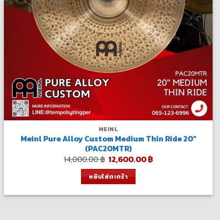
MEINL
Meinl Pure Alloy Custom Medium Thin Ride 20″
(PAC20MTR)
Original
Current
14,000.00
฿
12,600.00
฿
price
price
was:
is:
หยิบใส่ตะกร้า
14,000.00 ฿.
12,600.00 ฿.