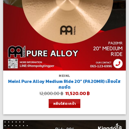
MEINL
Meinl Pure Alloy Medium Ride 20″ (PA20MR) เสียงใส
คมชัด
Original
Current
12,800.00
฿
11,520.00
฿
price
price
was:
is:
หยิบใส่ตะกร้า
12,800.00 ฿.
11,520.00 ฿.