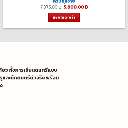
ควบคุมง่าย
Original
Current
7,375.00
฿
5,900.00
฿
price
price
was:
is:
หยิบใส่ตะกร้า
7,375.00 ฿.
5,900.00 ฿.
เดียว ทั้งการเรียนดนตรีแบบ
รูและนักดนตรีตัวจริง พร้อม
ัง
Copyright 2026 ©
TEMPO DRUM SHOP