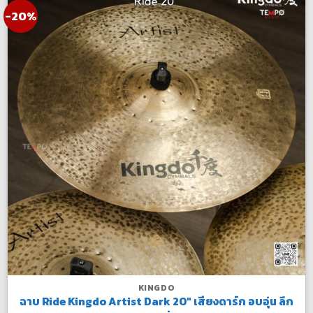
-20%
KINGDO
ฉาบ Ride Kingdo Artist Dark 20″ เสียงดาร์ก อบอุ่น ลึก