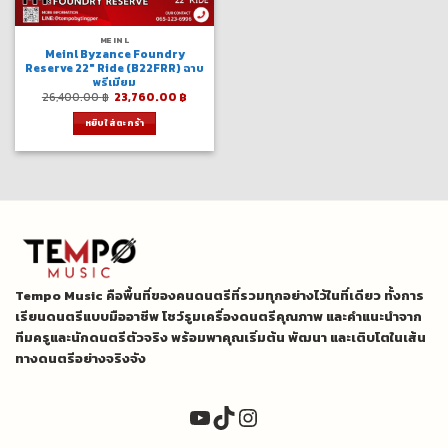
MEINL
Meinl Byzance Foundry
Reserve 22″ Ride (B22FRR) ฉาบ
พรีเมียม
Original
Current
26,400.00
฿
23,760.00
฿
price
price
was:
is:
หยิบใส่ตะกร้า
26,400.00 ฿.
23,760.00 ฿.
Tempo Music คือพื้นที่ของคนดนตรีที่รวมทุกอย่างไว้ในที่เดียว ทั้งการ
เรียนดนตรีแบบมืออาชีพ โชว์รูมเครื่องดนตรีคุณภาพ และคำแนะนำจาก
ทีมครูและนักดนตรีตัวจริง พร้อมพาคุณเริ่มต้น พัฒนา และเติบโตในเส้น
ทางดนตรีอย่างจริงจัง
YouTube
TikTok
Instagram