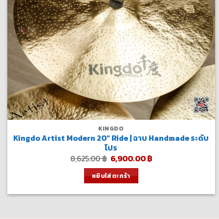
KINGDO
Kingdo Artist Modern 20″ Ride | ฉาบ Handmade ระดับ
โปร
Original
Current
8,625.00
฿
6,900.00
฿
price
price
was:
is:
หยิบใส่ตะกร้า
8,625.00 ฿.
6,900.00 ฿.