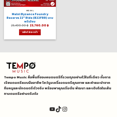
MEINL
Meinl Byzance Foundry
Reserve 22″ Ride (B22FRR) ฉาบ
พรีเมียม
Original
Current
26,400.00
฿
23,760.00
฿
price
price
was:
is:
หยิบใส่ตะกร้า
26,400.00 ฿.
23,760.00 ฿.
Tempo Music คือพื้นที่ของคนดนตรีที่รวมทุกอย่างไว้ในที่เดียว ทั้งการ
เรียนดนตรีแบบมืออาชีพ โชว์รูมเครื่องดนตรีคุณภาพ และคำแนะนำจาก
ทีมครูและนักดนตรีตัวจริง พร้อมพาคุณเริ่มต้น พัฒนา และเติบโตในเส้น
ทางดนตรีอย่างจริงจัง
YouTube
TikTok
Instagram