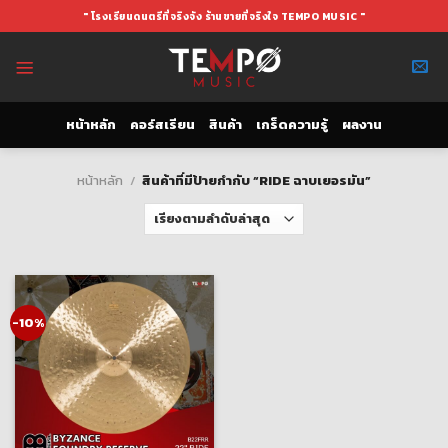
Skip
" โรงเรียนดนตรีที่จริงจัง ร้านขายที่จริงใจ TEMPO MUSIC "
to
content
หน้าหลัก
คอร์สเรียน
สินค้า
เกร็ดความรู้
ผลงาน
หน้าหลัก
/
สินค้าที่มีป้ายกำกับ “RIDE ฉาบเยอรมัน”
-10%