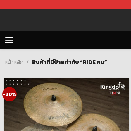
Skip
to
content
หน้าหลัก
/
สินค้าที่มีป้ายกำกับ “RIDE คม”
-20%