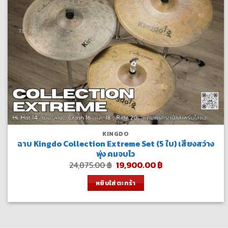
KINGDO
ฉาบ Kingdo Collection Extreme Set (5 ใบ) เสียงสว่าง
พุ่ง คมจบไว
Original
Current
24,875.00
฿
19,900.00
฿
price
price
was:
is:
หยิบใส่ตะกร้า
24,875.00 ฿.
19,900.00 ฿.