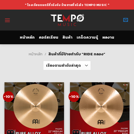
Skip
" โรงเรียนดนตรีที่จริงจัง ร้านขายที่จริงใจ TEMPO MUSIC "
to
content
หน้าหลัก
คอร์สเรียน
สินค้า
เกร็ดความรู้
ผลงาน
หน้าหลัก
/
สินค้าที่มีป้ายกำกับ “RIDE กลอง”
-10%
-10%