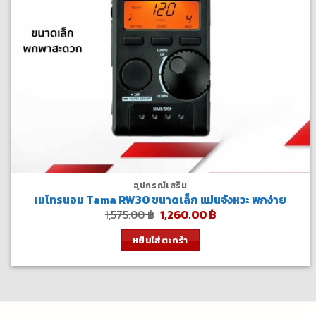
อุปกรณ์เสริม
เมโทรนอม Tama RW30 ขนาดเล็ก แม่นจังหวะ พกง่าย
Original
Current
1,575.00
฿
1,260.00
฿
price
price
was:
is:
หยิบใส่ตะกร้า
1,575.00 ฿.
1,260.00 ฿.