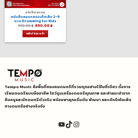
หนังสือ/BOOK
หนังสือสอนกลองเด็กเล็ก 2-6
ขวบ Drumming for Kids
Original
Current
990.00
฿
890.00
฿
price
price
was:
is:
หยิบใส่ตะกร้า
990.00 ฿.
890.00 ฿.
Tempo Music คือพื้นที่ของคนดนตรีที่รวมทุกอย่างไว้ในที่เดียว ทั้งการ
เรียนดนตรีแบบมืออาชีพ โชว์รูมเครื่องดนตรีคุณภาพ และคำแนะนำจาก
ทีมครูและนักดนตรีตัวจริง พร้อมพาคุณเริ่มต้น พัฒนา และเติบโตในเส้น
ทางดนตรีอย่างจริงจัง
YouTube
TikTok
Instagram