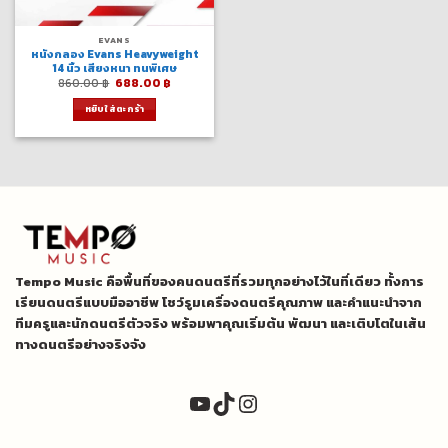
EVANS
หนังกลอง Evans Heavyweight
14 นิ้ว เสียงหนา ทนพิเศษ
Original
Current
860.00
฿
688.00
฿
price
price
was:
is:
หยิบใส่ตะกร้า
860.00 ฿.
688.00 ฿.
Tempo Music คือพื้นที่ของคนดนตรีที่รวมทุกอย่างไว้ในที่เดียว ทั้งการ
เรียนดนตรีแบบมืออาชีพ โชว์รูมเครื่องดนตรีคุณภาพ และคำแนะนำจาก
ทีมครูและนักดนตรีตัวจริง พร้อมพาคุณเริ่มต้น พัฒนา และเติบโตในเส้น
ทางดนตรีอย่างจริงจัง
YouTube
TikTok
Instagram