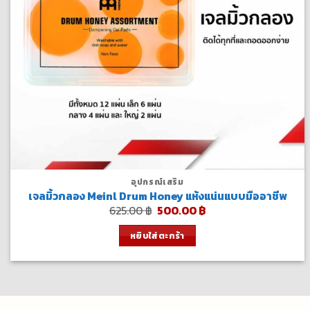
อุปกรณ์เสริม
เจลมิ้วกลอง Meinl Drum Honey แห้งแน่นแบบมืออาชีพ
Original
Current
625.00
฿
500.00
฿
price
price
was:
is:
หยิบใส่ตะกร้า
625.00 ฿.
500.00 ฿.