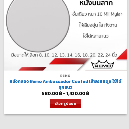
REMO
หนังกลอง Remo Ambassador Coated เสียงสมดุล ใช้ได้
ทุกแนว
Price
580.00
฿
–
1,420.00
฿
range:
580.00 ฿
เลือกรูปแบบ
through
1,420.00 ฿
This
product
has